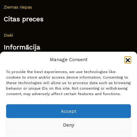
Ziemas riepas
Citas preces
Diski
Informācija
Manage Consent
Jaunumi
To provide the best experiences, we use technologies like
Bieži uzdoti jautājumi
cookies to store and/or access device information. Consenting to
these technologies will allow us to process data such as browsing
Kur pirkt?
behavior or unique IDs on this site. Not consenting or withdrawing
consent, may adversely affect certain features and functions.
Sīkdatņu politika
Accept
Deny