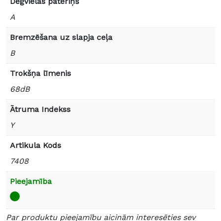
Degvielas patēriņš
A
Bremzēšana uz slapja ceļa
B
Trokšņa līmenis
68dB
Ātruma Indekss
Y
Artikula Kods
7408
Pieejamība
Par produktu pieejamību aicinām interesēties sev