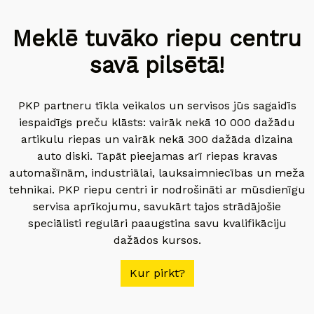
Meklē tuvāko riepu centru
savā pilsētā!
PKP partneru tīkla veikalos un servisos jūs sagaidīs
iespaidīgs preču klāsts: vairāk nekā 10 000 dažādu
artikulu riepas un vairāk nekā 300 dažāda dizaina
auto diski. Tapāt pieejamas arī riepas kravas
automašīnām, industriālai, lauksaimniecības un meža
tehnikai. PKP riepu centri ir nodrošināti ar mūsdienīgu
servisa aprīkojumu, savukārt tajos strādājošie
speciālisti regulāri paaugstina savu kvalifikāciju
dažādos kursos.
Kur pirkt?