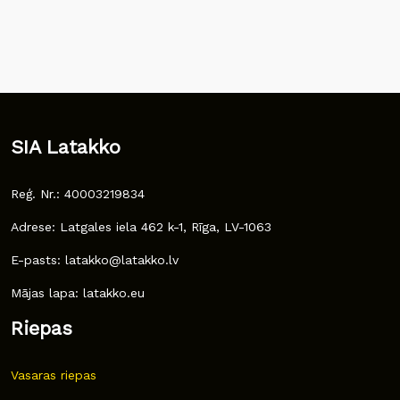
SIA Latakko
Reģ. Nr.: 40003219834
Adrese: Latgales iela 462 k-1, Rīga, LV-1063
E-pasts: latakko@latakko.lv
Mājas lapa: latakko.eu
Riepas
Vasaras riepas