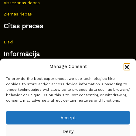
Vissezonas riepas
Ziemas riepas
Citas preces
Diski
Informācija
Manage Consent
Jaunumi
To provide the best experiences, we use technologies like
Bieži uzdoti jautājumi
cookies to store and/or access device information. Consenting to
these technologies will allow us to process data such as browsing
Kur pirkt?
behavior or unique IDs on this site. Not consenting or withdrawing
consent, may adversely affect certain features and functions.
Sīkdatņu politika
Accept
Deny