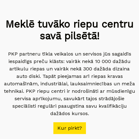
Meklē tuvāko riepu centru
savā pilsētā!
PKP partneru tīkla veikalos un servisos jūs sagaidīs
iespaidīgs preču klāsts: vairāk nekā 10 000 dažādu
artikulu riepas un vairāk nekā 300 dažāda dizaina
auto diski. Tapāt pieejamas arī riepas kravas
automašīnām, industriālai, lauksaimniecības un meža
tehnikai. PKP riepu centri ir nodrošināti ar mūsdienīgu
servisa aprīkojumu, savukārt tajos strādājošie
speciālisti regulāri paaugstina savu kvalifikāciju
dažādos kursos.
Kur pirkt?