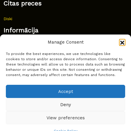
Citas preces
Diski
Informācija
Manage Consent
Jaunumi
To provide the best experiences, we use technologies like
Bieži uzdoti jautājumi
cookies to store and/or access device information. Consenting to
these technologies will allow us to process data such as browsing
Kur pirkt?
behavior or unique IDs on this site. Not consenting or withdrawing
consent, may adversely affect certain features and functions.
Sīkdatņu politika
Accept
Deny
Copyright © Latakko 2024
View preferences