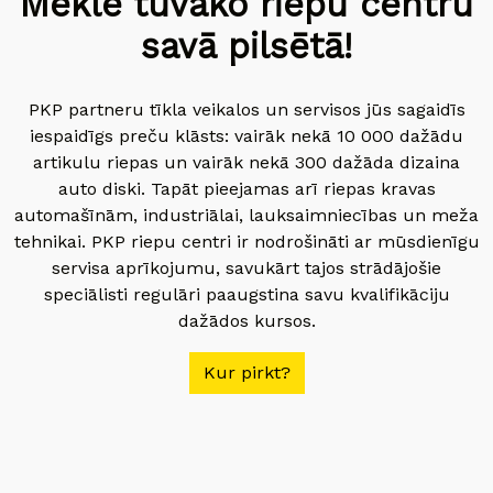
Meklē tuvāko riepu centru
savā pilsētā!
PKP partneru tīkla veikalos un servisos jūs sagaidīs
iespaidīgs preču klāsts: vairāk nekā 10 000 dažādu
artikulu riepas un vairāk nekā 300 dažāda dizaina
auto diski. Tapāt pieejamas arī riepas kravas
automašīnām, industriālai, lauksaimniecības un meža
tehnikai. PKP riepu centri ir nodrošināti ar mūsdienīgu
servisa aprīkojumu, savukārt tajos strādājošie
speciālisti regulāri paaugstina savu kvalifikāciju
dažādos kursos.
Kur pirkt?