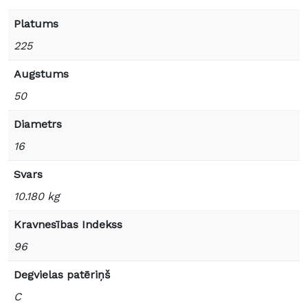
Platums
225
Augstums
50
Diametrs
16
Svars
10.180 kg
Kravnesības Indekss
96
Degvielas patēriņš
C