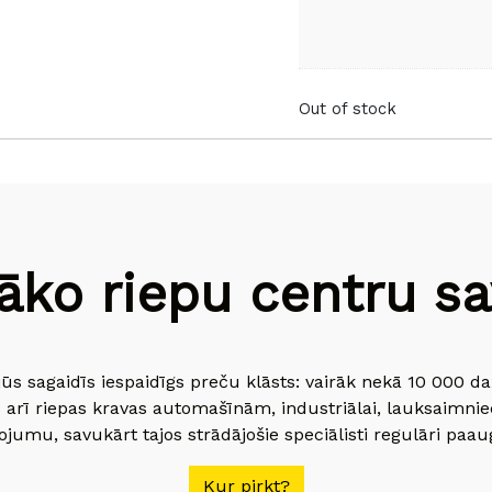
Out of stock
āko riepu centru sav
jūs sagaidīs iespaidīgs preču klāsts: vairāk nekā 10 000 
 arī riepas kravas automašīnām, industriālai, lauksaimnie
jumu, savukārt tajos strādājošie speciālisti regulāri paau
Kur pirkt?