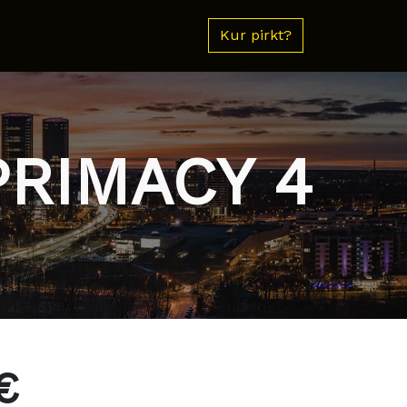
Kur pirkt?
PRIMACY 4
€