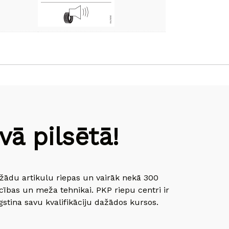
ā pilsētā!
dažādu artikulu riepas un vairāk nekā 300
cības un meža tehnikai. PKP riepu centri ir
gstina savu kvalifikāciju dažādos kursos.