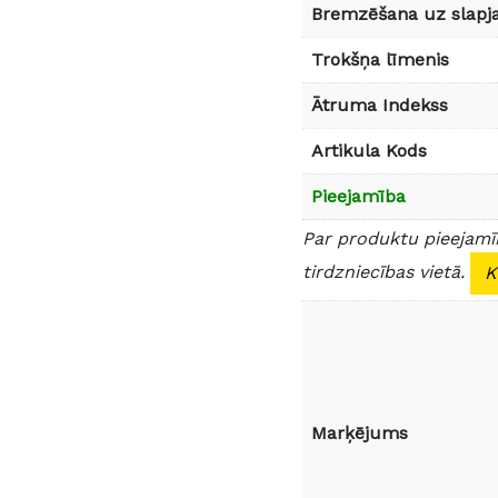
Bremzēšana uz slapja
Trokšņa līmenis
Ātruma Indekss
Artikula Kods
Pieejamība
Par produktu pieejamīb
tirdzniecības vietā.
K
Marķējums