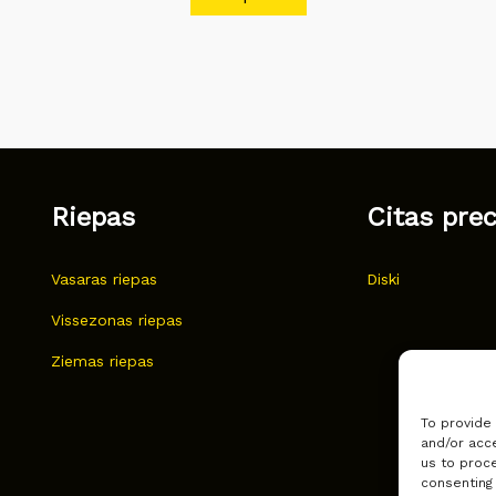
Riepas
Citas pre
Vasaras riepas
Diski
Vissezonas riepas
Ziemas riepas
To provide
and/or acce
us to proce
consenting