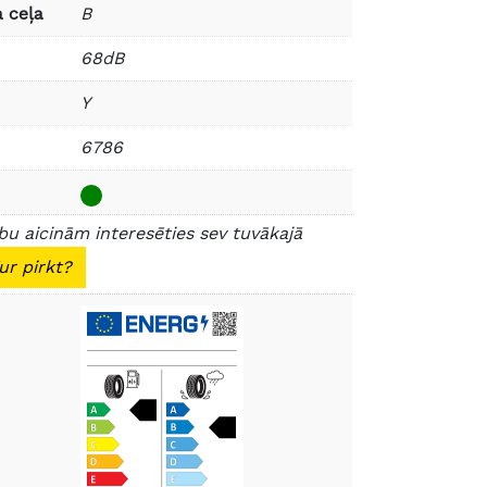
 ceļa
B
68dB
Y
6786
u aicinām interesēties sev tuvākajā
ur pirkt?