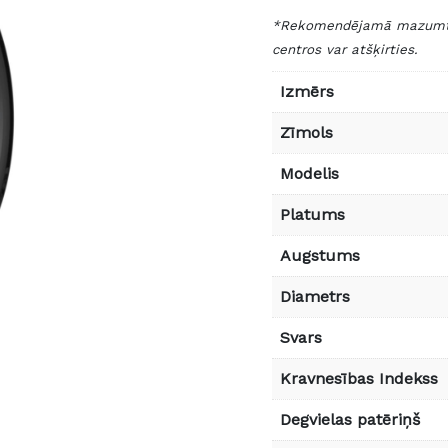
*Rekomendējamā mazumtird
centros var atšķirties.
Izmērs
Zīmols
Modelis
Platums
Augstums
Diametrs
Svars
Kravnesības Indekss
Degvielas patēriņš