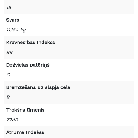
18
Svars
11.184 kg
Kravnesības Indekss
99
Degvielas patēriņš
C
Bremzēšana uz slapja ceļa
B
Trokšņa līmenis
72dB
Ātruma Indekss