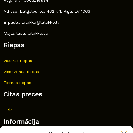
Reģ. Nr.: 40003219834
Adrese: Latgales iela 462 k-1, Rīga, LV-1063
E-pasts: latakko@latakko.lv
Mājas lapa: latakko.eu
Riepas
Vasaras riepas
Vissezonas riepas
Ziemas riepas
Citas preces
Diski
Informācija