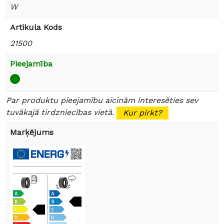
W
Artikula Kods
21500
Pieejamība
Par produktu pieejamību aicinām interesēties sev
tuvākajā tirdzniecības vietā.
Kur pirkt?
Marķējums