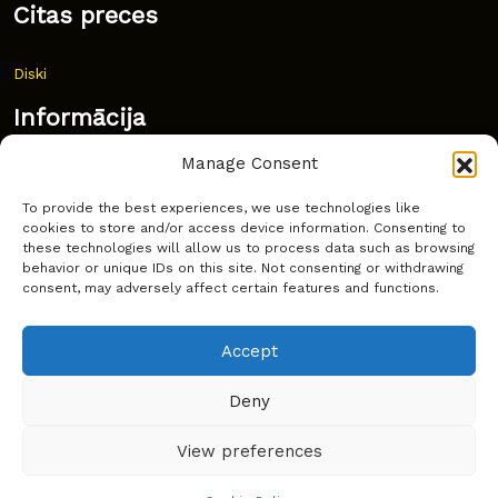
Citas preces
Diski
Informācija
Manage Consent
Jaunumi
To provide the best experiences, we use technologies like
Bieži uzdoti jautājumi
cookies to store and/or access device information. Consenting to
these technologies will allow us to process data such as browsing
Kur pirkt?
behavior or unique IDs on this site. Not consenting or withdrawing
consent, may adversely affect certain features and functions.
Sīkdatņu politika
Accept
Deny
Copyright © Latakko 2024
View preferences