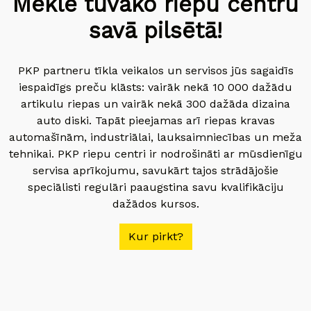
Meklē tuvāko riepu centru
savā pilsētā!
PKP partneru tīkla veikalos un servisos jūs sagaidīs
iespaidīgs preču klāsts: vairāk nekā 10 000 dažādu
artikulu riepas un vairāk nekā 300 dažāda dizaina
auto diski. Tapāt pieejamas arī riepas kravas
automašīnām, industriālai, lauksaimniecības un meža
tehnikai. PKP riepu centri ir nodrošināti ar mūsdienīgu
servisa aprīkojumu, savukārt tajos strādājošie
speciālisti regulāri paaugstina savu kvalifikāciju
dažādos kursos.
Kur pirkt?