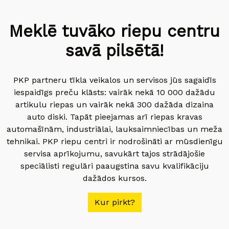
Meklē tuvāko riepu centru
savā pilsētā!
PKP partneru tīkla veikalos un servisos jūs sagaidīs
iespaidīgs preču klāsts: vairāk nekā 10 000 dažādu
artikulu riepas un vairāk nekā 300 dažāda dizaina
auto diski. Tapāt pieejamas arī riepas kravas
automašīnām, industriālai, lauksaimniecības un meža
tehnikai. PKP riepu centri ir nodrošināti ar mūsdienīgu
servisa aprīkojumu, savukārt tajos strādājošie
speciālisti regulāri paaugstina savu kvalifikāciju
dažādos kursos.
Kur pirkt?