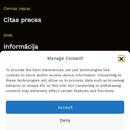
Ziemas riepas
Citas preces
Diski
Informācija
Manage Consent
Jaunumi
To provide the best experiences, we use technologies like
Bieži uzdoti jautājumi
cookies to store and/or access device information. Consenting to
these technologies will allow us to process data such as browsing
Kur pirkt?
behavior or unique IDs on this site. Not consenting or withdrawing
consent, may adversely affect certain features and functions.
Sīkdatņu politika
Accept
Deny