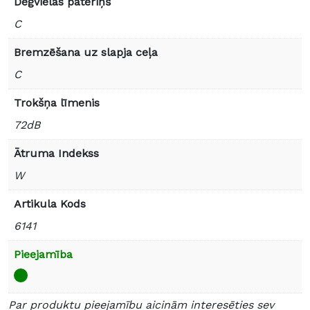
Degvielas patēriņš
C
Bremzēšana uz slapja ceļa
C
Trokšņa līmenis
72dB
Ātruma Indekss
W
Artikula Kods
6141
Pieejamība
Par produktu pieejamību aicinām interesēties sev