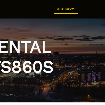
Kur pirkt?
NENTAL
TS860S