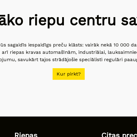
āko riepu centru sav
jūs sagaidīs iespaidīgs preču klāsts: vairāk nekā 10 000 
 arī riepas kravas automašīnām, industriālai, lauksaimnie
jumu, savukārt tajos strādājošie speciālisti regulāri paau
Kur pirkt?
Riepas
Citas pre