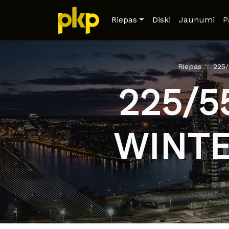
Riepas
Diski
Jaunumi
P
Riepas
225
225/5
WINTE