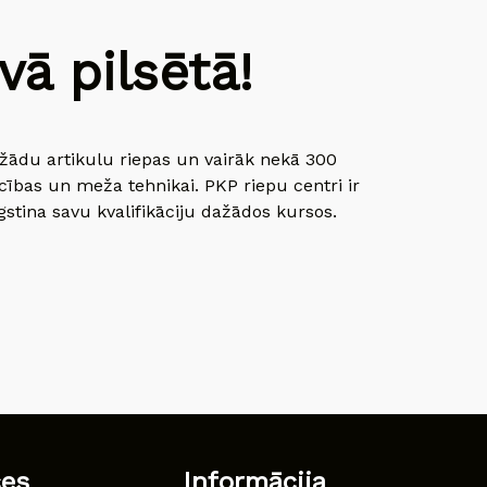
ā pilsētā!
dažādu artikulu riepas un vairāk nekā 300
cības un meža tehnikai. PKP riepu centri ir
gstina savu kvalifikāciju dažādos kursos.
ces
Informācija