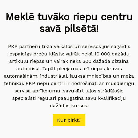
Meklē tuvāko riepu centru
savā pilsētā!
PKP partneru tīkla veikalos un servisos jūs sagaidīs
iespaidīgs preču klāsts: vairāk nekā 10 000 dažādu
artikulu riepas un vairāk nekā 300 dažāda dizaina
auto diski. Tapāt pieejamas arī riepas kravas
automašīnām, industriālai, lauksaimniecības un meža
tehnikai. PKP riepu centri ir nodrošināti ar mūsdienīgu
servisa aprīkojumu, savukārt tajos strādājošie
speciālisti regulāri paaugstina savu kvalifikāciju
dažādos kursos.
Kur pirkt?