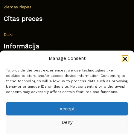
Ziemas riepas
Citas preces
Diski
Informācija
Manage Consent
Jaunumi
To provide the best experiences, we use technologies like
Bieži uzdoti jautājumi
cookies to store and/or access device information. Consenting to
these technologies will allow us to process data such as browsing
Kur pirkt?
behavior or unique IDs on this site. Not consenting or withdrawing
consent, may adversely affect certain features and functions.
Sīkdatņu politika
Accept
Deny