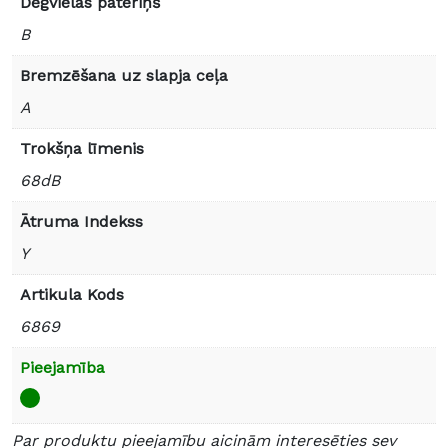
Degvielas patēriņš
B
Bremzēšana uz slapja ceļa
A
Trokšņa līmenis
68dB
Ātruma Indekss
Y
Artikula Kods
6869
Pieejamība
Par produktu pieejamību aicinām interesēties sev