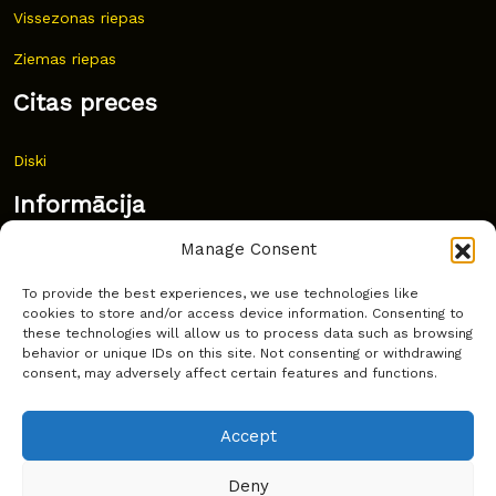
Vissezonas riepas
Ziemas riepas
Citas preces
Diski
Informācija
Manage Consent
Jaunumi
To provide the best experiences, we use technologies like
Bieži uzdoti jautājumi
cookies to store and/or access device information. Consenting to
these technologies will allow us to process data such as browsing
Kur pirkt?
behavior or unique IDs on this site. Not consenting or withdrawing
consent, may adversely affect certain features and functions.
Sīkdatņu politika
Accept
Deny