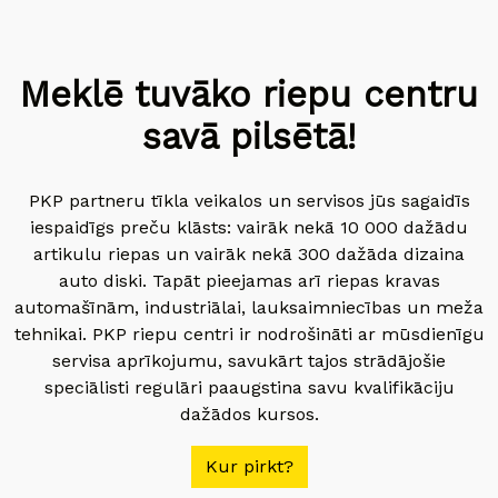
Meklē tuvāko riepu centru
savā pilsētā!
PKP partneru tīkla veikalos un servisos jūs sagaidīs
iespaidīgs preču klāsts: vairāk nekā 10 000 dažādu
artikulu riepas un vairāk nekā 300 dažāda dizaina
auto diski. Tapāt pieejamas arī riepas kravas
automašīnām, industriālai, lauksaimniecības un meža
tehnikai. PKP riepu centri ir nodrošināti ar mūsdienīgu
servisa aprīkojumu, savukārt tajos strādājošie
speciālisti regulāri paaugstina savu kvalifikāciju
dažādos kursos.
Kur pirkt?