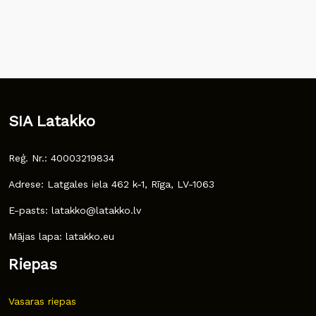
SIA Latakko
Reģ. Nr.: 40003219834
Adrese: Latgales iela 462 k-1, Rīga, LV-1063
E-pasts: latakko@latakko.lv
Mājas lapa: latakko.eu
Riepas
Vasaras riepas