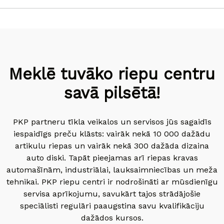
Meklē tuvāko riepu centru
savā pilsētā!
PKP partneru tīkla veikalos un servisos jūs sagaidīs
iespaidīgs preču klāsts: vairāk nekā 10 000 dažādu
artikulu riepas un vairāk nekā 300 dažāda dizaina
auto diski. Tapāt pieejamas arī riepas kravas
automašīnām, industriālai, lauksaimniecības un meža
tehnikai. PKP riepu centri ir nodrošināti ar mūsdienīgu
servisa aprīkojumu, savukārt tajos strādājošie
speciālisti regulāri paaugstina savu kvalifikāciju
dažādos kursos.