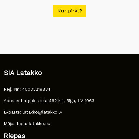
Kur pirkt?
SIA Latakko
Reģ. Nr.: 40003219834
Adrese: Latgales iela 462 k-1, Rīga, LV-1063
E-pasts: latakko@latakko.lv
Mājas lapa: latakko.eu
Riepas