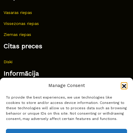
Vasaras riepas
Vissezonas riepas
Ziemas riepas
Citas preces
Diski
Informācija
Manage Consent
Jaunumi
To provide the best experiences, we use technologies like
Bieži uzdoti jautājumi
cookies to store and/or access device information. Consenting to
these technologies will allow us to process data such as browsing
Kur pirkt?
behavior or unique IDs on this site. Not consenting or withdrawing
consent, may adversely affect certain features and functions.
Sīkdatņu politika