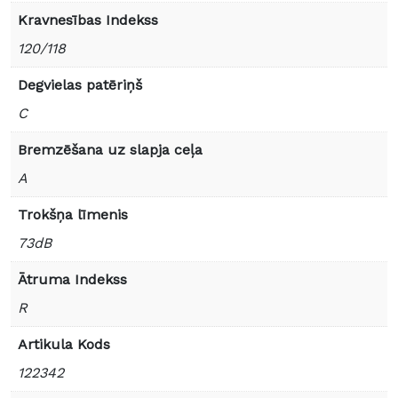
Kravnesības Indekss
120/118
Degvielas patēriņš
C
Bremzēšana uz slapja ceļa
A
Trokšņa līmenis
73dB
Ātruma Indekss
R
Artikula Kods
122342