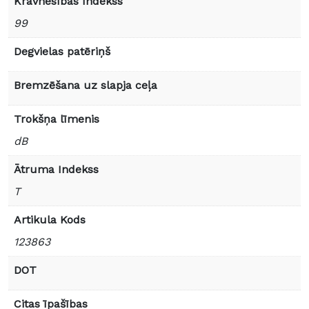
Kravnesības Indekss
99
Degvielas patēriņš
Bremzēšana uz slapja ceļa
Trokšņa līmenis
dB
Ātruma Indekss
T
Artikula Kods
123863
DOT
Citas īpašības