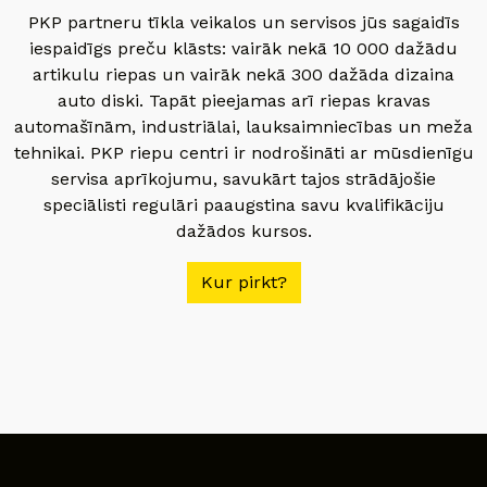
PKP partneru tīkla veikalos un servisos jūs sagaidīs
iespaidīgs preču klāsts: vairāk nekā 10 000 dažādu
artikulu riepas un vairāk nekā 300 dažāda dizaina
auto diski. Tapāt pieejamas arī riepas kravas
automašīnām, industriālai, lauksaimniecības un meža
tehnikai. PKP riepu centri ir nodrošināti ar mūsdienīgu
servisa aprīkojumu, savukārt tajos strādājošie
speciālisti regulāri paaugstina savu kvalifikāciju
dažādos kursos.
Kur pirkt?