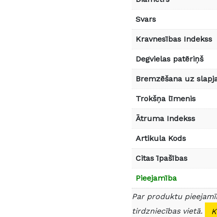
Svars
Kravnesības Indekss
Degvielas patēriņš
Bremzēšana uz slapja
Trokšņa līmenis
Ātruma Indekss
Artikula Kods
Citas īpašības
Pieejamība
Par produktu pieejamīb
tirdzniecības vietā.
K