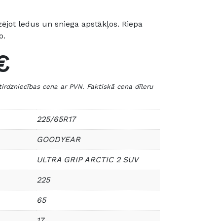
ējot ledus un sniega apstākļos. Riepa
o.
€
zniecības cena ar PVN. Faktiskā cena dīleru
225/65R17
GOODYEAR
ULTRA GRIP ARCTIC 2 SUV
225
65
17