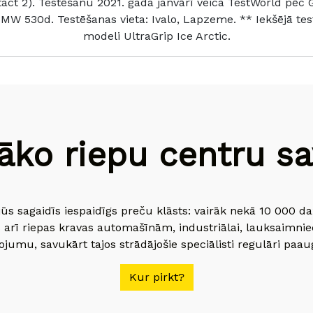
tact 2). Testēšanu 2021. gada janvārī veica TestWorld pēc
W 530d. Testēšanas vieta: Ivalo, Lapzeme. ** Iekšējā test
modeli UltraGrip Ice Arctic.
āko riepu centru sav
jūs sagaidīs iespaidīgs preču klāsts: vairāk nekā 10 000 
 arī riepas kravas automašīnām, industriālai, lauksaimnie
jumu, savukārt tajos strādājošie speciālisti regulāri paau
Kur pirkt?