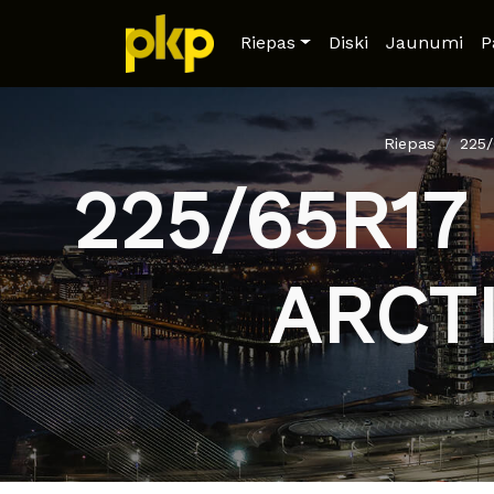
Riepas
Diski
Jaunumi
P
Riepas
225
225/65R17
ARCT