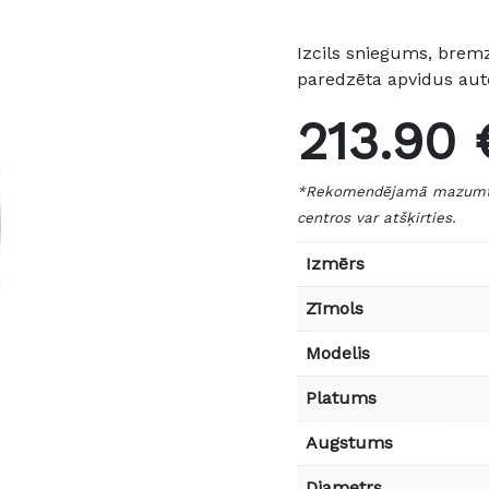
Izcils sniegums, bremz
paredzēta apvidus aut
213.90 
*Rekomendējamā mazumtird
centros var atšķirties.
Izmērs
Zīmols
Modelis
Platums
Augstums
Diametrs