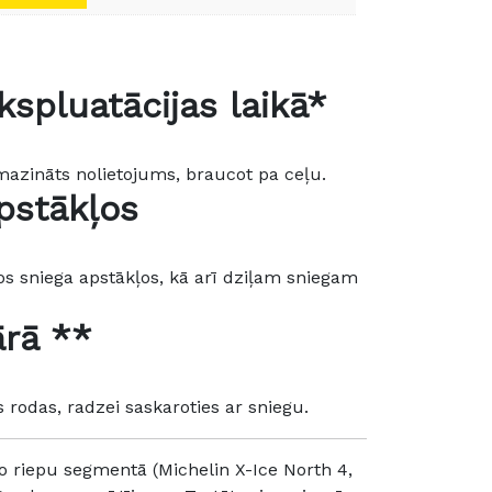
spluatācijas laikā*
mazināts nolietojums, braucot pa ceļu.
pstākļos
ros sniega apstākļos, kā arī dziļam sniegam
ārā **
 rodas, radzei saskaroties ar sniegu.
o riepu segmentā (Michelin X-Ice North 4,