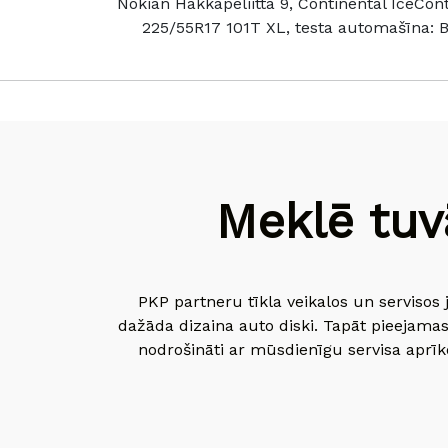
Nokian Hakkapeliitta 9, Continental IceCon
225/55R17 101T XL, testa automašīna: BM
Meklē tuv
PKP partneru tīkla veikalos un servisos 
dažāda dizaina auto diski. Tapāt pieejamas
nodrošināti ar mūsdienīgu servisa aprīko