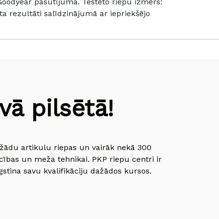
 Goodyear pasūtījuma. Testēto riepu izmērs:
a rezultāti salīdzinājumā ar iepriekšējo
ā pilsētā!
dažādu artikulu riepas un vairāk nekā 300
cības un meža tehnikai. PKP riepu centri ir
gstina savu kvalifikāciju dažādos kursos.