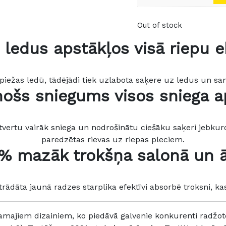
Out of stock
ledus apstākļos visā riepu ek
piežas ledū, tādējādi tiek uzlabota saķere uz ledus un sa
inošs sniegums visos sniega a
atvertu vairāk sniega un nodrošinātu ciešāku saķeri jebku
paredzētas rievas uz riepas pleciem.
% mazāk trokšņa salonā un 
rādāta jaunā radzes starplika efektīvi absorbē troksni, kas
jamajiem dizainiem, ko piedāvā galvenie konkurenti radžot