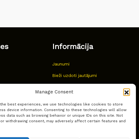
ces
Informācija
Jaunumi
Bieži uzdoti jautājumi
Kur pirkt?
Manage Consent
Sīkdatņu politika
 the best experiences, we use technologies like cookies to store
ss device information. Consenting to these technologies will allow
ss data such as browsing behavior or unique IDs on this site. Not
 or withdrawing consent, may adversely affect certain features and