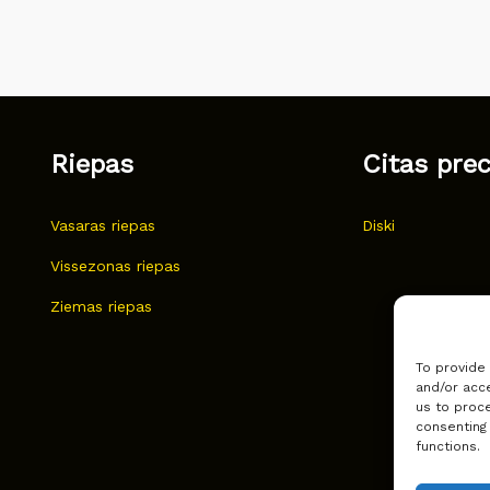
Riepas
Citas pre
Vasaras riepas
Diski
Vissezonas riepas
Ziemas riepas
To provide
and/or acce
us to proce
consenting
functions.