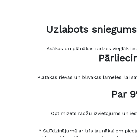
Uzlabots sniegums 
Asākas un plānākas radzes vieglāk ies
Pārliec
Platākas rievas un blīvākas lameles, lai s
Par 9
Optimizēts radžu izvietojums un iest
* Salīdzinājumā ar trīs jaunākajiem piee