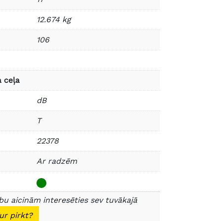
12.674 kg
106
 ceļa
dB
T
22378
Ar radzēm
u aicinām interesēties sev tuvākajā
ur pirkt?