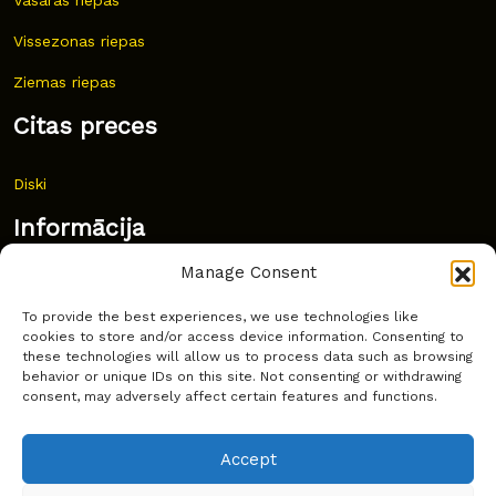
Vissezonas riepas
Ziemas riepas
Citas preces
Diski
Informācija
Manage Consent
Jaunumi
To provide the best experiences, we use technologies like
Bieži uzdoti jautājumi
cookies to store and/or access device information. Consenting to
these technologies will allow us to process data such as browsing
Kur pirkt?
behavior or unique IDs on this site. Not consenting or withdrawing
consent, may adversely affect certain features and functions.
Sīkdatņu politika
Accept