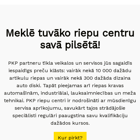
Meklē tuvāko riepu centru
savā pilsētā!
PKP partneru tīkla veikalos un servisos jūs sagaidīs
iespaidīgs preču klāsts: vairāk nekā 10 000 dažādu
artikulu riepas un vairāk nekā 300 dažāda dizaina
auto diski. Tapāt pieejamas arī riepas kravas
automašīnām, industriālai, lauksaimniecības un meža
tehnikai. PKP riepu centri ir nodrošināti ar mūsdienīgu
servisa aprīkojumu, savukārt tajos strādājošie
speciālisti regulāri paaugstina savu kvalifikāciju
dažādos kursos.
Kur pirkt?