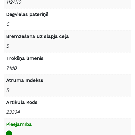
112/110
Degvielas patēriņš
C
Bremzēšana uz slapja ceļa
B
Trokšņa līmenis
71dB
Ātruma Indekss
R
Artikula Kods
23334
Pieejamība