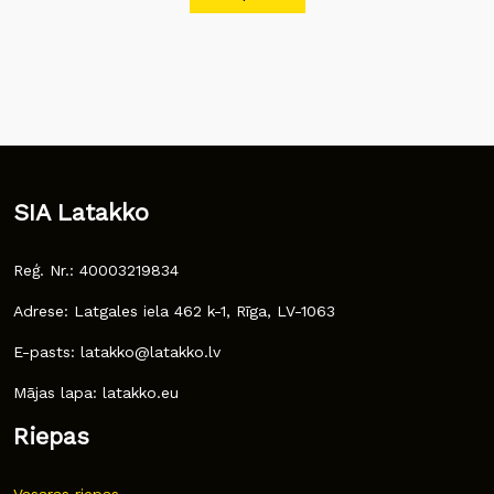
SIA Latakko
Reģ. Nr.: 40003219834
Adrese: Latgales iela 462 k-1, Rīga, LV-1063
E-pasts: latakko@latakko.lv
Mājas lapa: latakko.eu
Riepas
Vasaras riepas