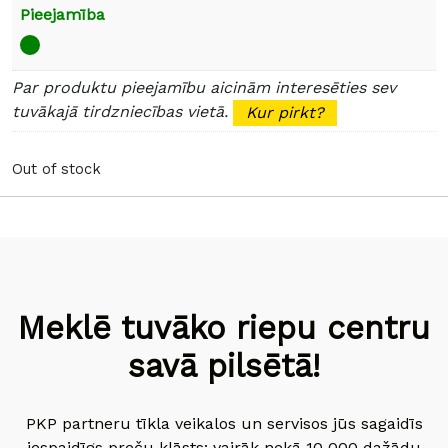
Pieejamība
Par produktu pieejamību aicinām interesēties sev
tuvākajā tirdzniecības vietā.
Kur pirkt?
Out of stock
Meklē tuvāko riepu centru
savā pilsētā!
PKP partneru tīkla veikalos un servisos jūs sagaidīs
iespaidīgs preču klāsts: vairāk nekā 10 000 dažādu