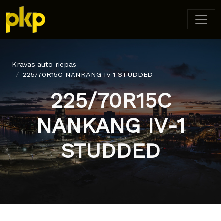
Kravas auto riepas
225/70R15C NANKANG IV-1 STUDDED
225/70R15C
NANKANG IV-1
STUDDED