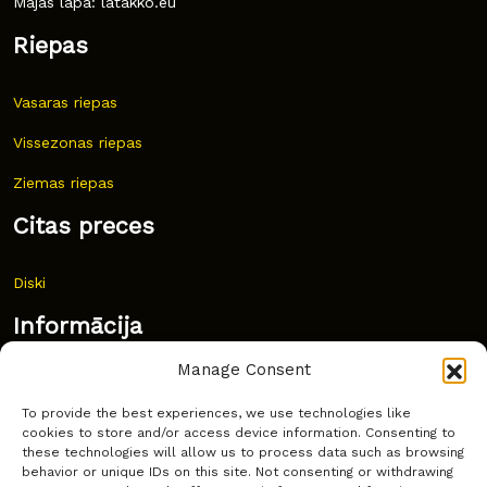
Mājas lapa: latakko.eu
Riepas
Vasaras riepas
Vissezonas riepas
Ziemas riepas
Citas preces
Diski
Informācija
Manage Consent
Jaunumi
To provide the best experiences, we use technologies like
Bieži uzdoti jautājumi
cookies to store and/or access device information. Consenting to
these technologies will allow us to process data such as browsing
Kur pirkt?
behavior or unique IDs on this site. Not consenting or withdrawing