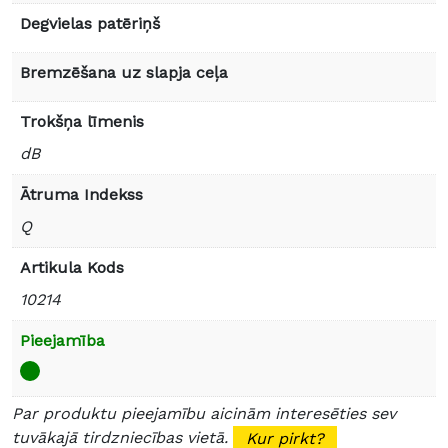
Degvielas patēriņš
Bremzēšana uz slapja ceļa
Trokšņa līmenis
dB
Ātruma Indekss
Q
Artikula Kods
10214
Pieejamība
Par produktu pieejamību aicinām interesēties sev
tuvākajā tirdzniecības vietā.
Kur pirkt?