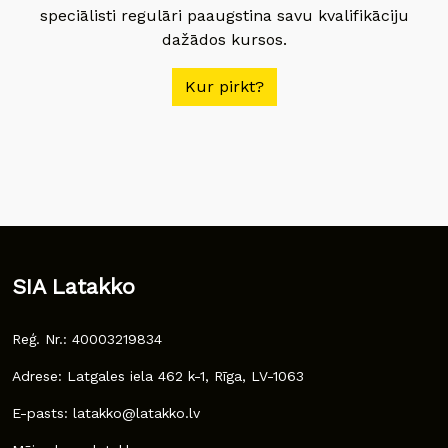
speciālisti regulāri paaugstina savu kvalifikāciju
dažādos kursos.
Kur pirkt?
SIA Latakko
Reģ. Nr.: 40003219834
Adrese: Latgales iela 462 k-1, Rīga, LV-1063
E-pasts: latakko@latakko.lv