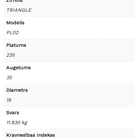
Zīmols
TRIANGLE
Modelis
PL02
Platums
235
Augstums
35
Diametrs
19
Svars
11.930 kg
Kravnesības Indekss