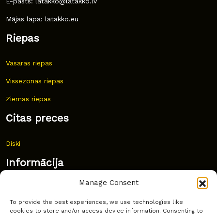
E-pasts: latakko@latakko.lv
Mājas lapa: latakko.eu
Riepas
Vasaras riepas
Vissezonas riepas
Ziemas riepas
Citas preces
Diski
Informācija
Manage Consent
Jaunumi
To provide the best experiences, we use technologies like
Bieži uzdoti jautājumi
cookies to store and/or access device information. Consenting to