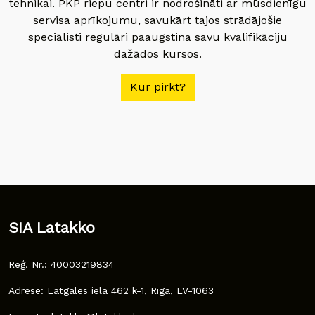
tehnikai. PKP riepu centri ir nodrošināti ar mūsdienīgu
servisa aprīkojumu, savukārt tajos strādājošie
speciālisti regulāri paaugstina savu kvalifikāciju
dažādos kursos.
Kur pirkt?
SIA Latakko
Reģ. Nr.: 40003219834
Adrese: Latgales iela 462 k-1, Rīga, LV-1063