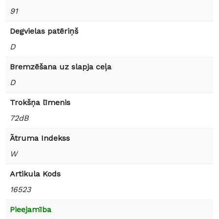
91
Degvielas patēriņš
D
Bremzēšana uz slapja ceļa
D
Trokšņa līmenis
72dB
Ātruma Indekss
W
Artikula Kods
16523
Pieejamība