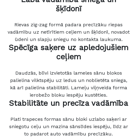
šķīdonī
Rievas zig-zag formā padara precīzāku riepas
vadāmību uz netīrītiem ceļiem un šķīdonī, novadot
ūdeni un slapju sniegu no kontakta laukuma.
Spēcīga saķere uz apledojušiem
ceļiem
Daudzās, blīvi izvietotās lameles sānu blokos
palielina vilktspēju uz ledus un noblietēta sniega,
kā arī palielina stabilitāti. Lameļu viļņveida forma
ierobežo bloku iespēju kustēties.
Stabilitāte un precīza vadāmība
Plati trapeces formas sānu bloki uzlabo saķeri ar
sniegotu ceļu un mazina sānslīdes iespēju, līdz ar
to padarot auto vadāmību precīzāku.