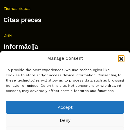
Ziemas riepas
Citas preces
Diski
Informācija
Manage Consent
Jaunumi
To provide the best experiences, we use technologies like
Bieži uzdoti jautājumi
cookies to store and/or access device information. Consenting to
these technologies will allow us to process data such as browsing
Kur pirkt?
behavior or unique IDs on this site. Not consenting or withdrawing
consent, may adversely affect certain features and functions.
Sīkdatņu politika
Accept
Deny