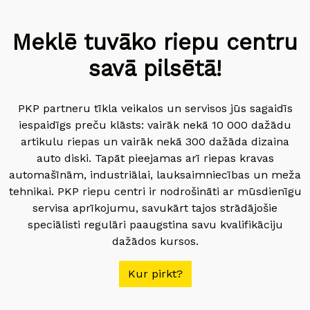
Meklē tuvāko riepu centru
savā pilsētā!
PKP partneru tīkla veikalos un servisos jūs sagaidīs
iespaidīgs preču klāsts: vairāk nekā 10 000 dažādu
artikulu riepas un vairāk nekā 300 dažāda dizaina
auto diski. Tapāt pieejamas arī riepas kravas
automašīnām, industriālai, lauksaimniecības un meža
tehnikai. PKP riepu centri ir nodrošināti ar mūsdienīgu
servisa aprīkojumu, savukārt tajos strādājošie
speciālisti regulāri paaugstina savu kvalifikāciju
dažādos kursos.
Kur pirkt?