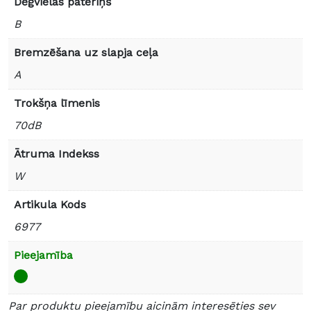
Degvielas patēriņš
B
Bremzēšana uz slapja ceļa
A
Trokšņa līmenis
70dB
Ātruma Indekss
W
Artikula Kods
6977
Pieejamība
Par produktu pieejamību aicinām interesēties sev