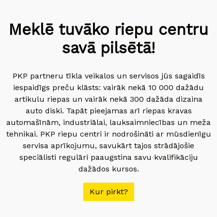
Meklē tuvāko riepu centru
savā pilsētā!
PKP partneru tīkla veikalos un servisos jūs sagaidīs
iespaidīgs preču klāsts: vairāk nekā 10 000 dažādu
artikulu riepas un vairāk nekā 300 dažāda dizaina
auto diski. Tapāt pieejamas arī riepas kravas
automašīnām, industriālai, lauksaimniecības un meža
tehnikai. PKP riepu centri ir nodrošināti ar mūsdienīgu
servisa aprīkojumu, savukārt tajos strādājošie
speciālisti regulāri paaugstina savu kvalifikāciju
dažādos kursos.
Kur pirkt?