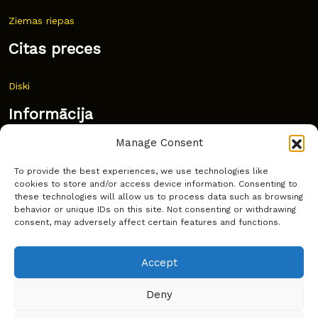
Ziemas riepas
Citas preces
Diski
Informācija
Manage Consent
Jaunumi
To provide the best experiences, we use technologies like
Bieži uzdoti jautājumi
cookies to store and/or access device information. Consenting to
these technologies will allow us to process data such as browsing
Kur pirkt?
behavior or unique IDs on this site. Not consenting or withdrawing
consent, may adversely affect certain features and functions.
Sīkdatņu politika
Accept
Deny