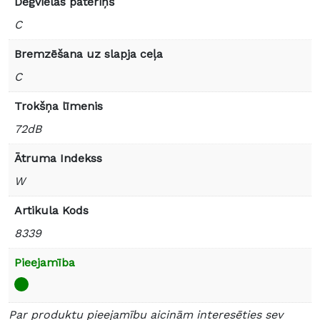
Degvielas patēriņš
C
Bremzēšana uz slapja ceļa
C
Trokšņa līmenis
72dB
Ātruma Indekss
W
Artikula Kods
8339
Pieejamība
Par produktu pieejamību aicinām interesēties sev