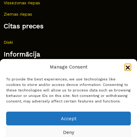
Vissezonas riepas
Ziemas riepas
Citas preces
Diski
Informācija
Manage Consent
Jaunumi
To provide the best experiences, we use technologies like
Bieži uzdoti jautājumi
cookies to store and/or access device information. Consenting to
these technologies will allow us to process data such as browsing
Kur pirkt?
behavior or unique IDs on this site. Not consenting or withdrawing
consent, may adversely affect certain features and functions.
Sīkdatņu politika
Accept
Deny