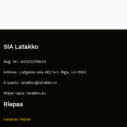
SIA Latakko
Reģ. Nr.: 40003219834
Adrese: Latgales iela 462 k-1, Rīga, LV-1063
E-pasts: latakko@latakko.lv
Mājas lapa: latakko.eu
Riepas
Vasaras riepas