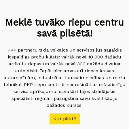
Meklē tuvāko riepu centru
savā pilsētā!
PKP partneru tīkla veikalos un servisos jūs sagaidīs
iespaidīgs preču klāsts: vairāk nekā 10 000 dažādu
artikulu riepas un vairāk nekā 300 dažāda dizaina
auto diski. Tapāt pieejamas arī riepas kravas
automašīnām, industriālai, lauksaimniecības un meža
tehnikai. PKP riepu centri ir nodrošināti ar mūsdienīgu
servisa aprīkojumu, savukārt tajos strādājošie
speciālisti regulāri paaugstina savu kvalifikāciju
dažādos kursos.
Kur pirkt?