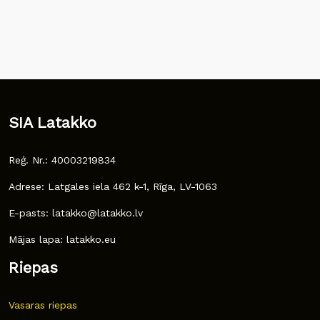
SIA Latakko
Reģ. Nr.: 40003219834
Adrese: Latgales iela 462 k-1, Rīga, LV-1063
E-pasts: latakko@latakko.lv
Mājas lapa: latakko.eu
Riepas
Vasaras riepas