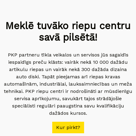
Meklē tuvāko riepu centru
savā pilsētā!
PKP partneru tīkla veikalos un servisos jūs sagaidīs
iespaidīgs preču klāsts: vairāk nekā 10 000 dažādu
artikulu riepas un vairāk nekā 300 dažāda dizaina
auto diski. Tapāt pieejamas arī riepas kravas
automašīnām, industriālai, lauksaimniecības un meža
tehnikai. PKP riepu centri ir nodrošināti ar mūsdienīgu
servisa aprīkojumu, savukārt tajos strādājošie
speciālisti regulāri paaugstina savu kvalifikāciju
dažādos kursos.
Kur pirkt?