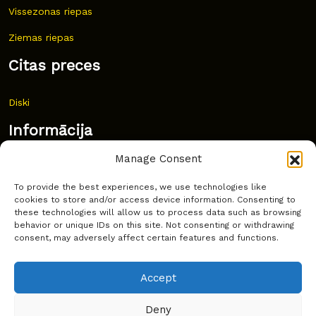
Vissezonas riepas
Ziemas riepas
Citas preces
Diski
Informācija
Manage Consent
Jaunumi
To provide the best experiences, we use technologies like
Bieži uzdoti jautājumi
cookies to store and/or access device information. Consenting to
these technologies will allow us to process data such as browsing
Kur pirkt?
behavior or unique IDs on this site. Not consenting or withdrawing
consent, may adversely affect certain features and functions.
Sīkdatņu politika
Accept
Deny