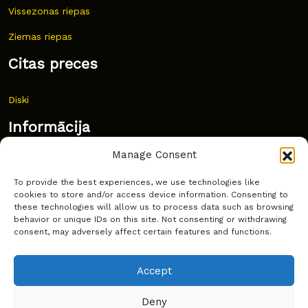
Vissezonas riepas
Ziemas riepas
Citas preces
Diski
Informācija
Manage Consent
Jaunumi
To provide the best experiences, we use technologies like
Bieži uzdoti jautājumi
cookies to store and/or access device information. Consenting to
these technologies will allow us to process data such as browsing
Kur pirkt?
behavior or unique IDs on this site. Not consenting or withdrawing
consent, may adversely affect certain features and functions.
Sīkdatņu politika
Accept
Deny