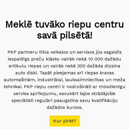
Meklē tuvāko riepu centru
savā pilsētā!
PKP partneru tīkla veikalos un servisos jūs sagaidīs
iespaidīgs preču klāsts: vairāk nekā 10 000 dažādu
artikulu riepas un vairāk nekā 300 dažāda dizaina
auto diski. Tapāt pieejamas arī riepas kravas
automašīnām, industriālai, lauksaimniecības un meža
tehnikai. PKP riepu centri ir nodrošināti ar mūsdienīgu
servisa aprīkojumu, savukārt tajos strādājošie
speciālisti regulāri paaugstina savu kvalifikāciju
dažādos kursos.
Kur pirkt?