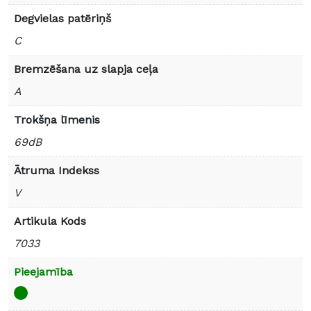
Degvielas patēriņš
C
Bremzēšana uz slapja ceļa
A
Trokšņa līmenis
69dB
Ātruma Indekss
V
Artikula Kods
7033
Pieejamība