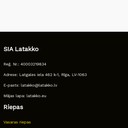
SIA Latakko
Reģ. Nr.: 40003219834
Adrese: Latgales iela 462 k-1, Rīga, LV-1063
E-pasts: latakko@latakko.lv
Mājas lapa: latakko.eu
Riepas
Vasaras riepas