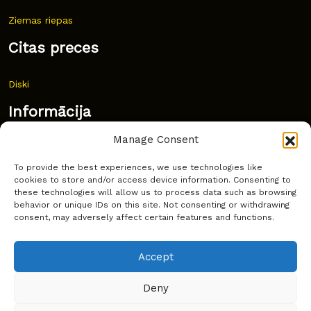
Ziemas riepas
Citas preces
Diski
Informācija
Manage Consent
Jaunumi
To provide the best experiences, we use technologies like
Bieži uzdoti jautājumi
cookies to store and/or access device information. Consenting to
these technologies will allow us to process data such as browsing
Kur pirkt?
behavior or unique IDs on this site. Not consenting or withdrawing
consent, may adversely affect certain features and functions.
Sīkdatņu politika
Accept
Deny