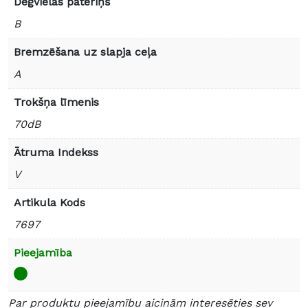
Degvielas patēriņš
B
Bremzēšana uz slapja ceļa
A
Trokšņa līmenis
70dB
Ātruma Indekss
V
Artikula Kods
7697
Pieejamība
Par produktu pieejamību aicinām interesēties sev