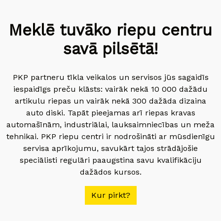
Meklē tuvāko riepu centru
savā pilsētā!
PKP partneru tīkla veikalos un servisos jūs sagaidīs
iespaidīgs preču klāsts: vairāk nekā 10 000 dažādu
artikulu riepas un vairāk nekā 300 dažāda dizaina
auto diski. Tapāt pieejamas arī riepas kravas
automašīnām, industriālai, lauksaimniecības un meža
tehnikai. PKP riepu centri ir nodrošināti ar mūsdienīgu
servisa aprīkojumu, savukārt tajos strādājošie
speciālisti regulāri paaugstina savu kvalifikāciju
dažādos kursos.
Kur pirkt?