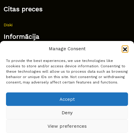
Citas preces
Diski
Informācija
Manage Consent
Jaunumi
To provide the best experiences, we use technologies like
Bieži uzdoti jautājumi
cookies to store and/or access device information. Consenting to
these technologies will allow us to process data such as browsing
Kur pirkt?
behavior or unique IDs on this site. Not consenting or withdrawing
consent, may adversely affect certain features and functions.
Sīkdatņu politika
Accept
Deny
Copyright © Latakko 2024
View preferences