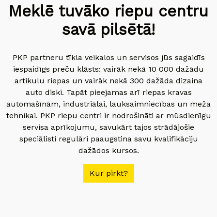
Meklē tuvāko riepu centru
savā pilsētā!
PKP partneru tīkla veikalos un servisos jūs sagaidīs
iespaidīgs preču klāsts: vairāk nekā 10 000 dažādu
artikulu riepas un vairāk nekā 300 dažāda dizaina
auto diski. Tapāt pieejamas arī riepas kravas
automašīnām, industriālai, lauksaimniecības un meža
tehnikai. PKP riepu centri ir nodrošināti ar mūsdienīgu
servisa aprīkojumu, savukārt tajos strādājošie
speciālisti regulāri paaugstina savu kvalifikāciju
dažādos kursos.
Kur pirkt?