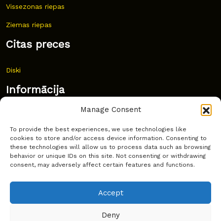
Vissezonas riepas
Ziemas riepas
Citas preces
Diski
Informācija
Manage Consent
Jaunumi
To provide the best experiences, we use technologies like
Bieži uzdoti jautājumi
cookies to store and/or access device information. Consenting to
these technologies will allow us to process data such as browsing
Kur pirkt?
behavior or unique IDs on this site. Not consenting or withdrawing
consent, may adversely affect certain features and functions.
Sīkdatņu politika
Accept
Deny