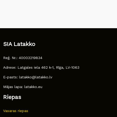
SIA Latakko
Reģ. Nr.: 40003219834
Adrese: Latgales iela 462 k-1, Rīga, LV-1063
E-pasts: latakko@latakko.lv
Mājas lapa: latakko.eu
Riepas
Vasaras riepas