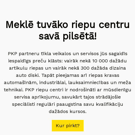
Meklē tuvāko riepu centru
savā pilsētā!
PKP partneru tīkla veikalos un servisos jūs sagaidīs
iespaidīgs preču klāsts: vairāk nekā 10 000 dažādu
artikulu riepas un vairāk nekā 300 dažāda dizaina
auto diski. Tapāt pieejamas arī riepas kravas
automašīnām, industriālai, lauksaimniecības un meža
tehnikai. PKP riepu centri ir nodrošināti ar mūsdienīgu
servisa aprīkojumu, savukārt tajos strādājošie
speciālisti regulāri paaugstina savu kvalifikāciju
dažādos kursos.
Kur pirkt?