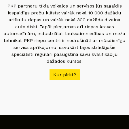
PKP partneru tīkla veikalos un servisos jūs sagaidīs
iespaidīgs preču klāsts: vairāk nekā 10 000 dažādu
artikulu riepas un vairāk nekā 300 dažāda dizaina
auto diski. Tapāt pieejamas arī riepas kravas
automašīnām, industriālai, lauksaimniecības un meža
tehnikai. PKP riepu centri ir nodrošināti ar mūsdienīgu
servisa aprīkojumu, savukārt tajos strādājošie
speciālisti regulāri paaugstina savu kvalifikāciju
dažādos kursos.
Kur pirkt?