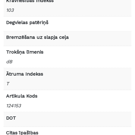
Kravnesības Indekss
103
Degvielas patēriņš
Bremzēšana uz slapja ceļa
Trokšņa līmenis
dB
Ātruma Indekss
T
Artikula Kods
124153
DOT
Citas īpašības