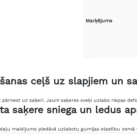
Marķējums
šanas ceļš uz slapjiem un s
pārnest uz saķeri. Jauni saķeres sveķi uzlabo riepas def
ta saķere sniega un ledus ap
daļu maisījums piedāvā uzlabotu gumijas elastību zemā