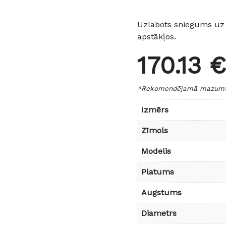
Uzlabots sniegums uz 
apstākļos.
170.13 €
*Rekomendējamā mazumtir
Izmērs
Zīmols
Modelis
Platums
Augstums
Diametrs