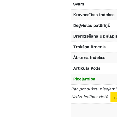
Svars
Kravnesības Indekss
Degvielas patēriņš
Bremzēšana uz slapja
Trokšņa līmenis
Ātruma Indekss
Artikula Kods
Pieejamība
Par produktu pieejamīb
tirdzniecības vietā.
K