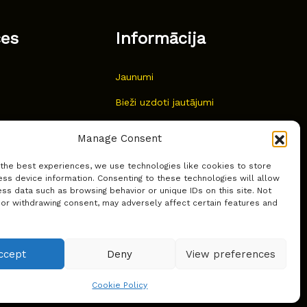
ces
Informācija
Jaunumi
Bieži uzdoti jautājumi
Kur pirkt?
Manage Consent
Sīkdatņu politika
 the best experiences, we use technologies like cookies to store
ss device information. Consenting to these technologies will allow
ss data such as browsing behavior or unique IDs on this site. Not
 or withdrawing consent, may adversely affect certain features and
ccept
Deny
View preferences
Cookie Policy