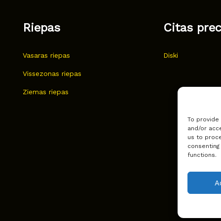
Riepas
Citas pre
Vasaras riepas
Diski
Vissezonas riepas
Ziemas riepas
To provide
and/or acce
us to proce
consenting
functions.
A