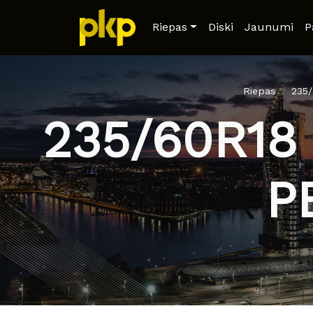
Riepas
Diski
Jaunumi
P
Riepas
235
235/60R18
P