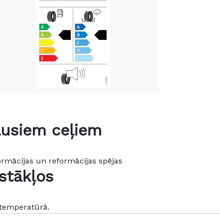
ausiem ceļiem
ormācijas un reformācijas spējas
stākļos
 temperatūrā.