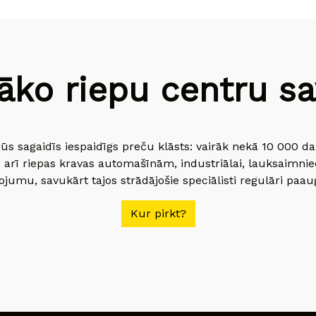
āko riepu centru sav
jūs sagaidīs iespaidīgs preču klāsts: vairāk nekā 10 000 
 arī riepas kravas automašīnām, industriālai, lauksaimnie
jumu, savukārt tajos strādājošie speciālisti regulāri paau
Kur pirkt?