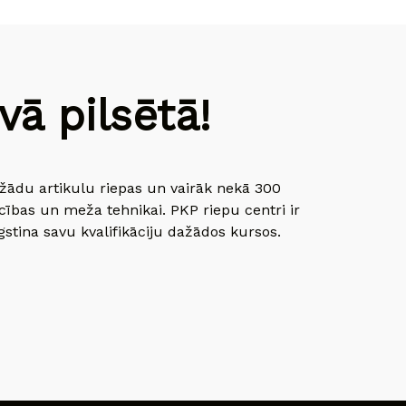
ā pilsētā!
dažādu artikulu riepas un vairāk nekā 300
cības un meža tehnikai. PKP riepu centri ir
gstina savu kvalifikāciju dažādos kursos.