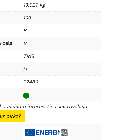
13.927 kg
103
B
 ceļa
B
71dB
H
22486
u aicinām interesēties sev tuvākajā
ur pirkt?