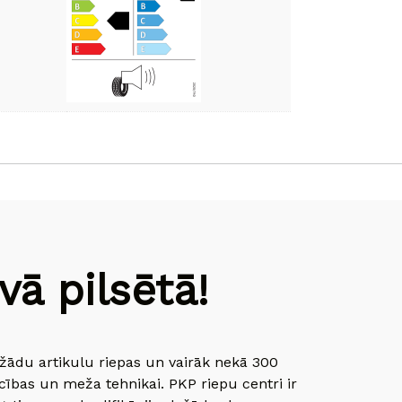
ā pilsētā!
dažādu artikulu riepas un vairāk nekā 300
cības un meža tehnikai. PKP riepu centri ir