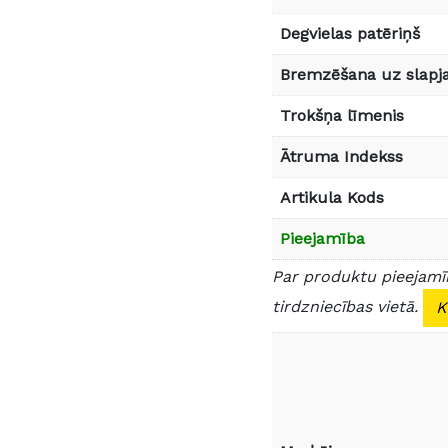
Degvielas patēriņš
Bremzēšana uz slapja
Trokšņa līmenis
Ātruma Indekss
Artikula Kods
Pieejamība
Par produktu pieejamīb
tirdzniecības vietā.
K