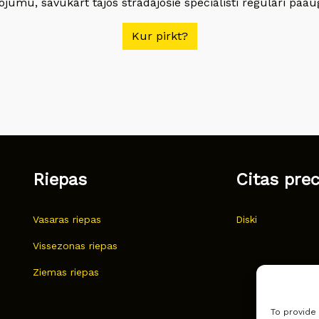
jumu, savukārt tajos strādājošie speciālisti regulāri paau
Kur pirkt?
Riepas
Citas pre
Vasaras riepas
Diski
Vissezonas riepas
Ziemas riepas
To provide