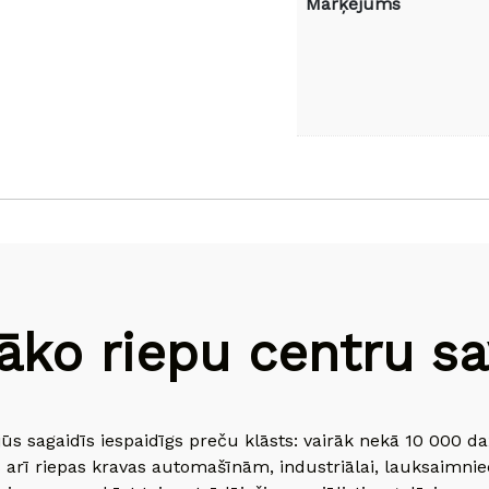
Marķējums
āko riepu centru sav
jūs sagaidīs iespaidīgs preču klāsts: vairāk nekā 10 000 
 arī riepas kravas automašīnām, industriālai, lauksaimnie