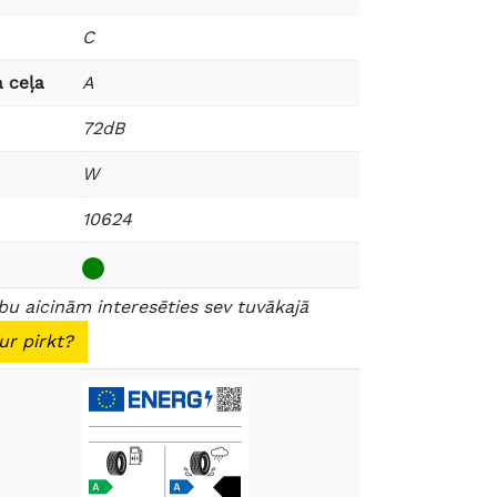
C
 ceļa
A
72dB
W
10624
u aicinām interesēties sev tuvākajā
ur pirkt?