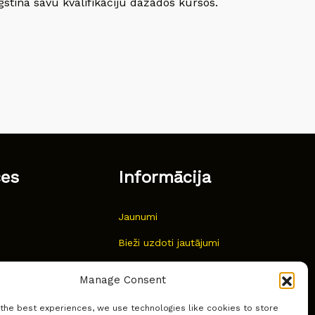
gstina savu kvalifikāciju dažādos kursos.
ces
Informācija
Jaunumi
Bieži uzdoti jautājumi
Kur pirkt?
Manage Consent
Sīkdatņu politika
 the best experiences, we use technologies like cookies to store