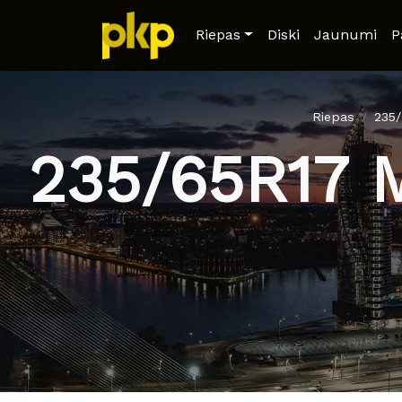
Riepas
Diski
Jaunumi
P
Riepas
235
235/65R17 