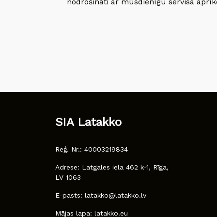
nodrošināti ar mūsdienīgu servisa aprīko
SIA Latakko
Reģ. Nr.: 40003219834
Adrese: Latgales iela 462 k-1, Rīga,
LV-1063
E-pasts: latakko@latakko.lv
Mājas lapa: latakko.eu