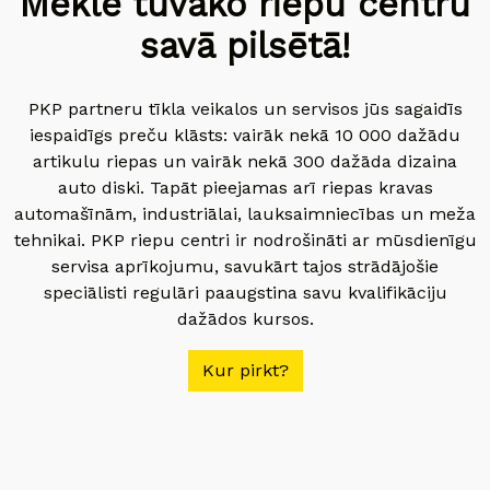
Meklē tuvāko riepu centru
savā pilsētā!
PKP partneru tīkla veikalos un servisos jūs sagaidīs
iespaidīgs preču klāsts: vairāk nekā 10 000 dažādu
artikulu riepas un vairāk nekā 300 dažāda dizaina
auto diski. Tapāt pieejamas arī riepas kravas
automašīnām, industriālai, lauksaimniecības un meža
tehnikai. PKP riepu centri ir nodrošināti ar mūsdienīgu
servisa aprīkojumu, savukārt tajos strādājošie
speciālisti regulāri paaugstina savu kvalifikāciju
dažādos kursos.
Kur pirkt?