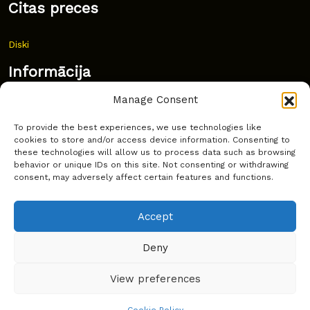
Citas preces
Diski
Informācija
Manage Consent
Jaunumi
To provide the best experiences, we use technologies like
Bieži uzdoti jautājumi
cookies to store and/or access device information. Consenting to
these technologies will allow us to process data such as browsing
Kur pirkt?
behavior or unique IDs on this site. Not consenting or withdrawing
consent, may adversely affect certain features and functions.
Sīkdatņu politika
Accept
Deny
Copyright © Latakko 2024
View preferences