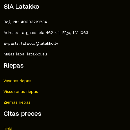
SIA Latakko
Reģ. Nr.: 40003219834
Adrese: Latgales iela 462 k-1, Rīga, LV-1063
E-pasts: latakko@latakko.lv
Mājas lapa: latakko.eu
Riepas
Vasaras riepas
Vissezonas riepas
Ziemas riepas
Citas preces
Diski