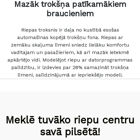
Mazāk trokšņa patīkamākiem
braucieniem
Riepas troksnis ir daļa no kustībā esošas
automašīnas kopējā trokšņu fona. Riepas ar
zemāku skaļuma līmeni sniedz lielāku komfortu
vadītajam un pasažieriem, kā arī mazāk ietekmē
apkārtējo vidi. Modelējot riepu ar datorprogrammas
palīdzību, ir izdevies par 28% samazināt trokšņa
līmeni, salīdzinājumā ar iepriekšējo modeli.
Meklē tuvāko riepu centru
savā pilsētā!