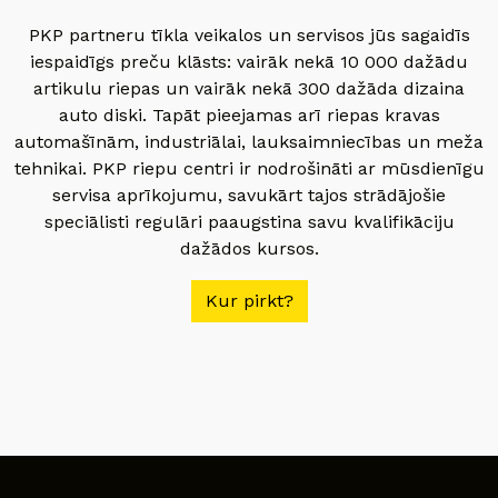
PKP partneru tīkla veikalos un servisos jūs sagaidīs
iespaidīgs preču klāsts: vairāk nekā 10 000 dažādu
artikulu riepas un vairāk nekā 300 dažāda dizaina
auto diski. Tapāt pieejamas arī riepas kravas
automašīnām, industriālai, lauksaimniecības un meža
tehnikai. PKP riepu centri ir nodrošināti ar mūsdienīgu
servisa aprīkojumu, savukārt tajos strādājošie
speciālisti regulāri paaugstina savu kvalifikāciju
dažādos kursos.
Kur pirkt?