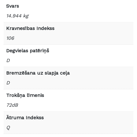
Svars
14.944 kg
Kravnesības Indekss
106
Degvielas patēriņš
D
Bremzēšana uz slapja ceļa
D
Trokšņa līmenis
72dB
Ātruma Indekss
Q