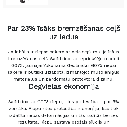
Par 23% īsāks bremzēšanas ceļš
uz ledus
Jo labāka ir riepas saķere ar ceļa segumu, jo īsāks
bremzēšanas ceļš. Salīdzinot ar iepriekšējo modeli
G073, jaunajai Yokohama Geolandar G075 riepai
saķere ir būtiski uzlabota, izmantojot mūsdienīgus
materiālus un pārdomātu protektora dizainu.
Degvielas ekonomija
Salīdzinot ar G073 riepu, rites pretestība ir par 5%
zemāka. Riepu rites pretestība ir enerģija, kas tiek
izdalīta riepas deformācijas un tās radītās berzes
rezultātā. Riepu sastāvā esošais silīcijs un