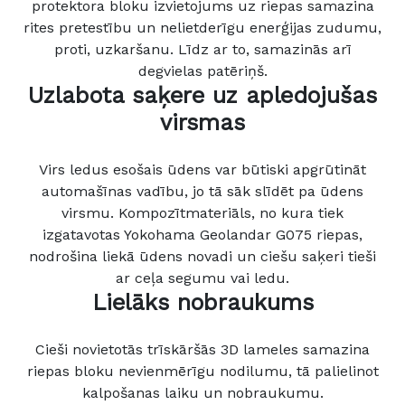
protektora bloku izvietojums uz riepas samazina
rites pretestību un nelietderīgu enerģijas zudumu,
proti, uzkaršanu. Līdz ar to, samazinās arī
degvielas patēriņš.
Uzlabota saķere uz apledojušas
virsmas
Virs ledus esošais ūdens var būtiski apgrūtināt
automašīnas vadību, jo tā sāk slīdēt pa ūdens
virsmu. Kompozītmateriāls, no kura tiek
izgatavotas Yokohama Geolandar G075 riepas,
nodrošina liekā ūdens novadi un ciešu saķeri tieši
ar ceļa segumu vai ledu.
Lielāks nobraukums
Cieši novietotās trīskāršās 3D lameles samazina
riepas bloku nevienmērīgu nodilumu, tā palielinot
kalpošanas laiku un nobraukumu.