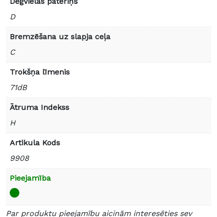
Degvielas patēriņš
D
Bremzēšana uz slapja ceļa
C
Trokšņa līmenis
71dB
Ātruma Indekss
H
Artikula Kods
9908
Pieejamība
Par produktu pieejamību aicinām interesēties sev