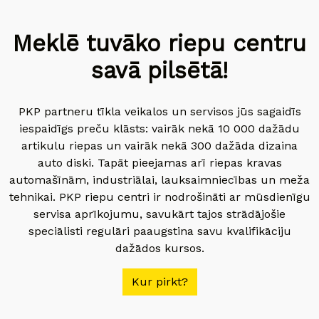
Meklē tuvāko riepu centru
savā pilsētā!
PKP partneru tīkla veikalos un servisos jūs sagaidīs
iespaidīgs preču klāsts: vairāk nekā 10 000 dažādu
artikulu riepas un vairāk nekā 300 dažāda dizaina
auto diski. Tapāt pieejamas arī riepas kravas
automašīnām, industriālai, lauksaimniecības un meža
tehnikai. PKP riepu centri ir nodrošināti ar mūsdienīgu
servisa aprīkojumu, savukārt tajos strādājošie
speciālisti regulāri paaugstina savu kvalifikāciju
dažādos kursos.
Kur pirkt?