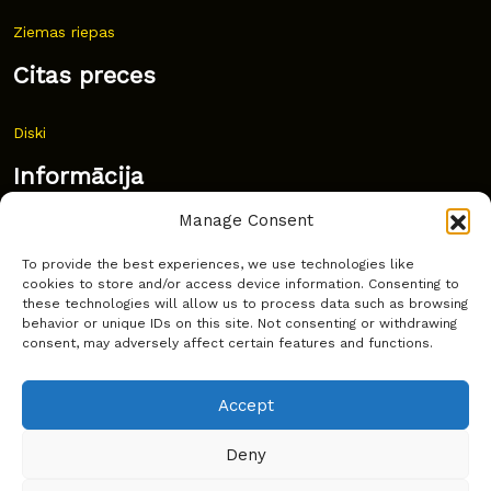
Ziemas riepas
Citas preces
Diski
Informācija
Manage Consent
Jaunumi
To provide the best experiences, we use technologies like
Bieži uzdoti jautājumi
cookies to store and/or access device information. Consenting to
these technologies will allow us to process data such as browsing
Kur pirkt?
behavior or unique IDs on this site. Not consenting or withdrawing
consent, may adversely affect certain features and functions.
Sīkdatņu politika
Accept
Deny