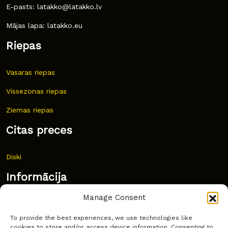
E-pasts: latakko@latakko.lv
Mājas lapa: latakko.eu
Riepas
Vasaras riepas
Vissezonas riepas
Ziemas riepas
Citas preces
Diski
Informācija
Manage Consent
Jaunumi
To provide the best experiences, we use technologies like
Bieži uzdoti jautājumi
cookies to store and/or access device information. Consenting to