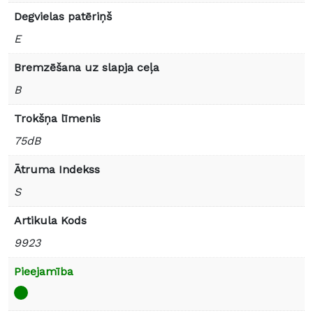
Degvielas patēriņš
E
Bremzēšana uz slapja ceļa
B
Trokšņa līmenis
75dB
Ātruma Indekss
S
Artikula Kods
9923
Pieejamība