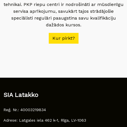
tehnikai. PKP riepu centri ir nodrošināti ar mūsdienīgu
servisa aprīkojumu, savukārt tajos strādājošie
speciālisti regulāri paaugstina savu kvalifikāciju
dažādos kursos.
Kur pirkt?
SIA Latakko
Reģ. Nr.: 40003219834
Adrese: Latgales iela 462 k-1, Rīga, LV-1063