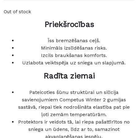
Out of stock
Priekšrocības
Īss bremzēšanas ceļš.
Minimāls izslīdēšanas risks.
Izcils braukšanas komforts.
Uzlabota veiktspēja uz sniega un slapjumā.
Radīta ziemai
Pateicoties šūnu struktūrai un silīcija
savienojumiem Competus Winter 2 gumijas
sastāvā, riepai tiek nodrošināta elastība pat pie
ļoti zemām temperatūrām.
Protektors ir veidots tā, lai riepa pašattīrītos no
sniega un ūdens, līdz ar to, samazinot
akvaplanēšanas iespēju.