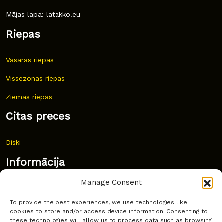
Mājas lapa: latakko.eu
Riepas
Vasaras riepas
Vissezonas riepas
Ziemas riepas
Citas preces
Diski
Informācija
Manage Consent
Jaunumi
To provide the best experiences, we use technologies like
Bieži uzdoti jautājumi
cookies to store and/or access device information. Consenting to
these technologies will allow us to process data such as browsing