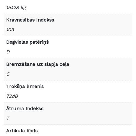
15.128 kg
Kravnesības Indekss
109
Degvielas patēriņš
D
Bremzēšana uz slapja ceļa
C
Trokšņa līmenis
72dB
Ātruma Indekss
T
Artikula Kods