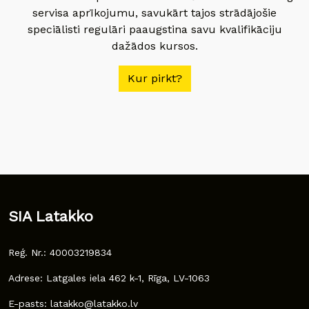
servisa aprīkojumu, savukārt tajos strādājošie
speciālisti regulāri paaugstina savu kvalifikāciju
dažādos kursos.
Kur pirkt?
SIA Latakko
Reģ. Nr.: 40003219834
Adrese: Latgales iela 462 k-1, Rīga, LV-1063
E-pasts: latakko@latakko.lv