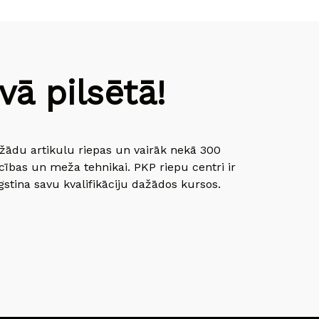
ā pilsētā!
dažādu artikulu riepas un vairāk nekā 300
cības un meža tehnikai. PKP riepu centri ir
gstina savu kvalifikāciju dažādos kursos.