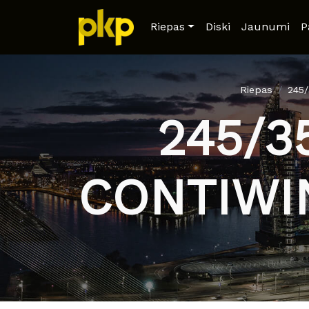
Riepas
Diski
Jaunumi
P
Riepas
245
245/3
CONTIWI