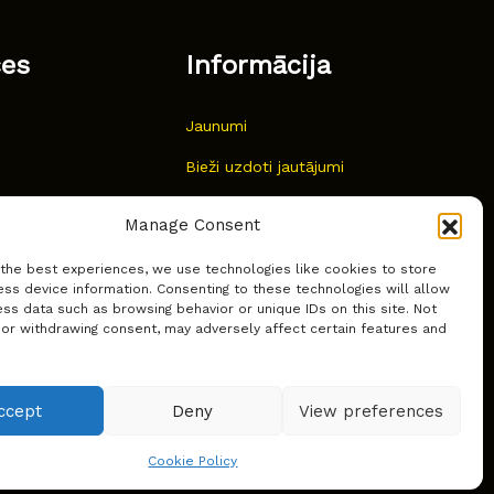
ces
Informācija
Jaunumi
Bieži uzdoti jautājumi
Kur pirkt?
Manage Consent
Sīkdatņu politika
 the best experiences, we use technologies like cookies to store
ss device information. Consenting to these technologies will allow
ss data such as browsing behavior or unique IDs on this site. Not
 or withdrawing consent, may adversely affect certain features and
ccept
Deny
View preferences
Cookie Policy