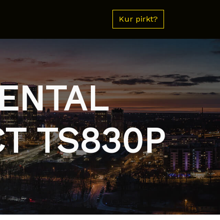
Kur pirkt?
NENTAL
T TS830P