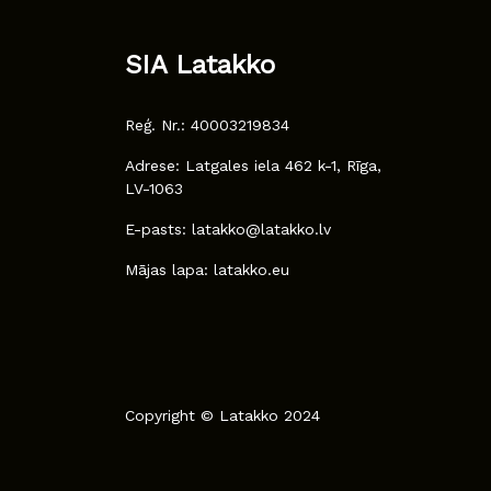
SIA Latakko
Reģ. Nr.: 40003219834
Adrese: Latgales iela 462 k-1, Rīga,
LV-1063
E-pasts: latakko@latakko.lv
Mājas lapa: latakko.eu
Copyright © Latakko 2024