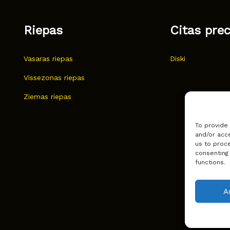
Riepas
Citas pre
Vasaras riepas
Diski
Vissezonas riepas
Ziemas riepas
To provide
and/or acce
us to proce
consenting
functions.
A