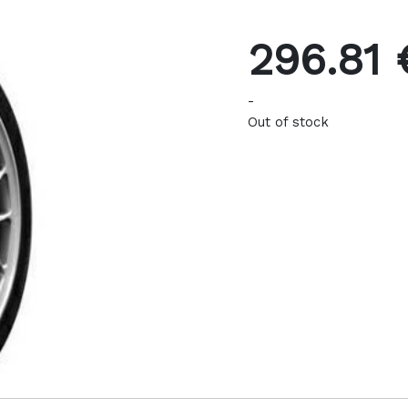
296.81 
-
Out of stock