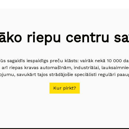
āko riepu centru sav
jūs sagaidīs iespaidīgs preču klāsts: vairāk nekā 10 000 
 arī riepas kravas automašīnām, industriālai, lauksaimnie
jumu, savukārt tajos strādājošie speciālisti regulāri paau
Kur pirkt?