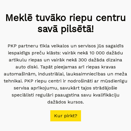
Meklē tuvāko riepu centru
savā pilsētā!
PKP partneru tīkla veikalos un servisos jūs sagaidīs
iespaidīgs preču klāsts: vairāk nekā 10 000 dažādu
artikulu riepas un vairāk nekā 300 dažāda dizaina
auto diski. Tapāt pieejamas arī riepas kravas
automašīnām, industriālai, lauksaimniecības un meža
tehnikai. PKP riepu centri ir nodrošināti ar mūsdienīgu
servisa aprīkojumu, savukārt tajos strādājošie
speciālisti regulāri paaugstina savu kvalifikāciju
dažādos kursos.
Kur pirkt?