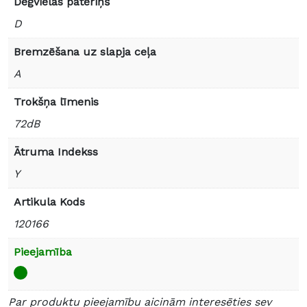
Degvielas patēriņš
D
Bremzēšana uz slapja ceļa
A
Trokšņa līmenis
72dB
Ātruma Indekss
Y
Artikula Kods
120166
Pieejamība
Par produktu pieejamību aicinām interesēties sev