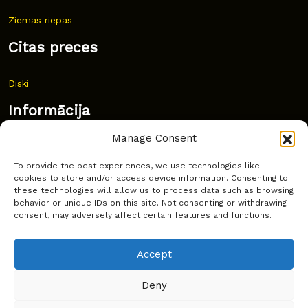
Ziemas riepas
Citas preces
Diski
Informācija
Manage Consent
Jaunumi
To provide the best experiences, we use technologies like
Bieži uzdoti jautājumi
cookies to store and/or access device information. Consenting to
these technologies will allow us to process data such as browsing
Kur pirkt?
behavior or unique IDs on this site. Not consenting or withdrawing
consent, may adversely affect certain features and functions.
Sīkdatņu politika
Accept
Deny