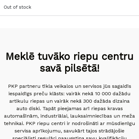
Out of stock
Meklē tuvāko riepu centru
savā pilsētā!
PKP partneru tīkla veikalos un servisos jūs sagaidīs
iespaidīgs preču klāsts: vairāk nekā 10 000 dažādu
artikulu riepas un vairāk nekā 300 dažāda dizaina
auto diski. Tapāt pieejamas arī riepas kravas
automašīnām, industriālai, lauksaimniecības un meža
tehnikai. PKP riepu centri ir nodrošināti ar mūsdienīgu
servisa aprīkojumu, savukārt tajos strādājošie
speciālisti regulāri paaugstina savu kvalifikāciju