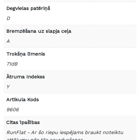
Degvielas patēriņš
D
Bremzēšana uz slapja ceļa
A
Trokšņa līmenis
71dB
Ātruma Indekss
Y
Artikula Kods
9606
Citas īpašības
RunFlat - Ar šo riepu iespējams braukt noteiktu
attālumu pēc tās caurduršanas