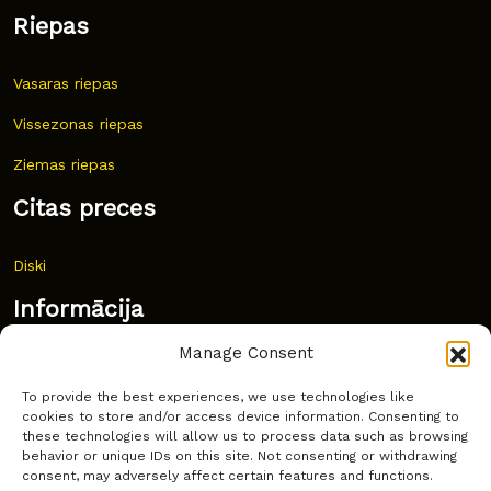
Riepas
Vasaras riepas
Vissezonas riepas
Ziemas riepas
Citas preces
Diski
Informācija
Manage Consent
Jaunumi
To provide the best experiences, we use technologies like
Bieži uzdoti jautājumi
cookies to store and/or access device information. Consenting to
these technologies will allow us to process data such as browsing
Kur pirkt?
behavior or unique IDs on this site. Not consenting or withdrawing
consent, may adversely affect certain features and functions.
Sīkdatņu politika