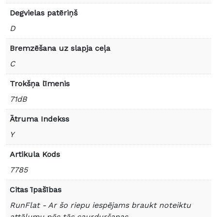
Degvielas patēriņš
D
Bremzēšana uz slapja ceļa
C
Trokšņa līmenis
71dB
Ātruma Indekss
Y
Artikula Kods
7785
Citas īpašības
RunFlat - Ar šo riepu iespējams braukt noteiktu
attālumu pēc tās caurduršanas