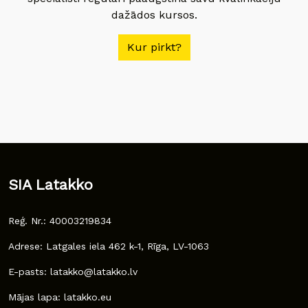
dažādos kursos.
Kur pirkt?
SIA Latakko
Reģ. Nr.: 40003219834
Adrese: Latgales iela 462 k-1, Rīga, LV-1063
E-pasts: latakko@latakko.lv
Mājas lapa: latakko.eu