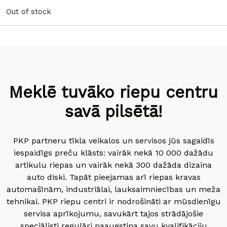
Out of stock
Meklē tuvāko riepu centru
savā pilsētā!
PKP partneru tīkla veikalos un servisos jūs sagaidīs
iespaidīgs preču klāsts: vairāk nekā 10 000 dažādu
artikulu riepas un vairāk nekā 300 dažāda dizaina
auto diski. Tapāt pieejamas arī riepas kravas
automašīnām, industriālai, lauksaimniecības un meža
tehnikai. PKP riepu centri ir nodrošināti ar mūsdienīgu
servisa aprīkojumu, savukārt tajos strādājošie
speciālisti regulāri paaugstina savu kvalifikāciju