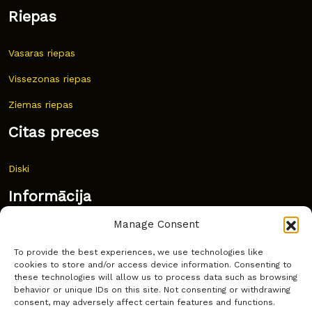
Riepas
Vasaras riepas
Vissezonas riepas
Ziemas riepas
Citas preces
Diski
Informācija
Manage Consent
Jaunumi
To provide the best experiences, we use technologies like
Bieži uzdoti jautājumi
cookies to store and/or access device information. Consenting to
these technologies will allow us to process data such as browsing
Kur pirkt?
behavior or unique IDs on this site. Not consenting or withdrawing
consent, may adversely affect certain features and functions.
Sīkdatņu politika