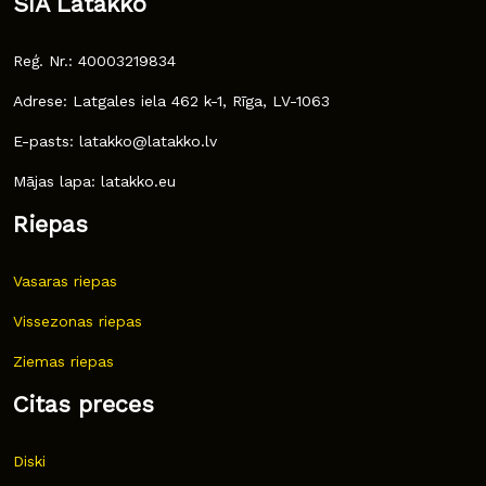
SIA Latakko
Reģ. Nr.: 40003219834
Adrese: Latgales iela 462 k-1, Rīga, LV-1063
E-pasts: latakko@latakko.lv
Mājas lapa: latakko.eu
Riepas
Vasaras riepas
Vissezonas riepas
Ziemas riepas
Citas preces
Diski