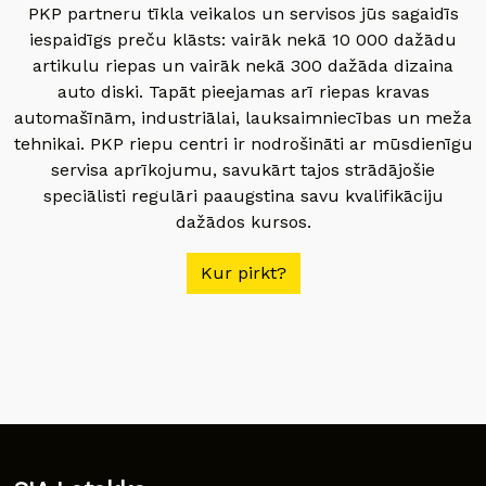
PKP partneru tīkla veikalos un servisos jūs sagaidīs
iespaidīgs preču klāsts: vairāk nekā 10 000 dažādu
artikulu riepas un vairāk nekā 300 dažāda dizaina
auto diski. Tapāt pieejamas arī riepas kravas
automašīnām, industriālai, lauksaimniecības un meža
tehnikai. PKP riepu centri ir nodrošināti ar mūsdienīgu
servisa aprīkojumu, savukārt tajos strādājošie
speciālisti regulāri paaugstina savu kvalifikāciju
dažādos kursos.
Kur pirkt?