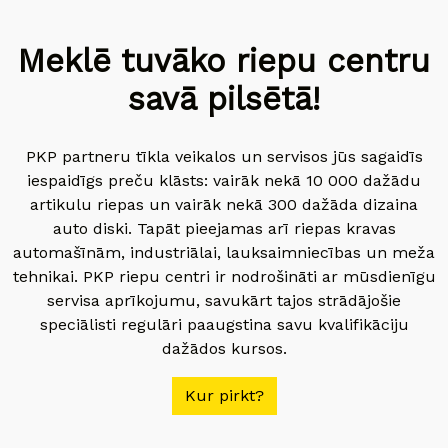
Meklē tuvāko riepu centru
savā pilsētā!
PKP partneru tīkla veikalos un servisos jūs sagaidīs
iespaidīgs preču klāsts: vairāk nekā 10 000 dažādu
artikulu riepas un vairāk nekā 300 dažāda dizaina
auto diski. Tapāt pieejamas arī riepas kravas
automašīnām, industriālai, lauksaimniecības un meža
tehnikai. PKP riepu centri ir nodrošināti ar mūsdienīgu
servisa aprīkojumu, savukārt tajos strādājošie
speciālisti regulāri paaugstina savu kvalifikāciju
dažādos kursos.
Kur pirkt?