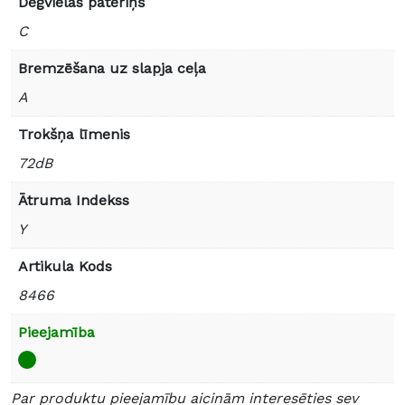
Degvielas patēriņš
C
Bremzēšana uz slapja ceļa
A
Trokšņa līmenis
72dB
Ātruma Indekss
Y
Artikula Kods
8466
Pieejamība
Par produktu pieejamību aicinām interesēties sev