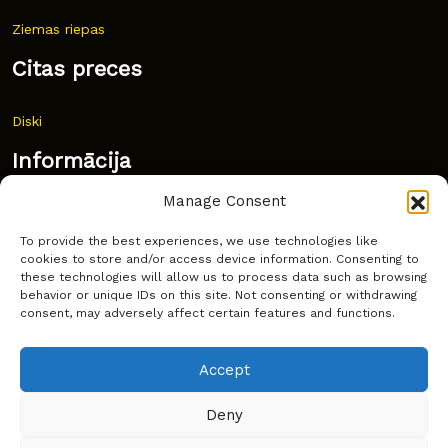
Ziemas riepas
Citas preces
Diski
Informācija
Manage Consent
Jaunumi
To provide the best experiences, we use technologies like
Bieži uzdoti jautājumi
cookies to store and/or access device information. Consenting to
these technologies will allow us to process data such as browsing
Kur pirkt?
behavior or unique IDs on this site. Not consenting or withdrawing
consent, may adversely affect certain features and functions.
Sīkdatņu politika
Accept
Deny