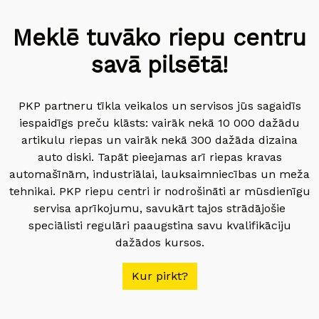
Meklē tuvāko riepu centru
savā pilsētā!
PKP partneru tīkla veikalos un servisos jūs sagaidīs
iespaidīgs preču klāsts: vairāk nekā 10 000 dažādu
artikulu riepas un vairāk nekā 300 dažāda dizaina
auto diski. Tapāt pieejamas arī riepas kravas
automašīnām, industriālai, lauksaimniecības un meža
tehnikai. PKP riepu centri ir nodrošināti ar mūsdienīgu
servisa aprīkojumu, savukārt tajos strādājošie
speciālisti regulāri paaugstina savu kvalifikāciju
dažādos kursos.
Kur pirkt?