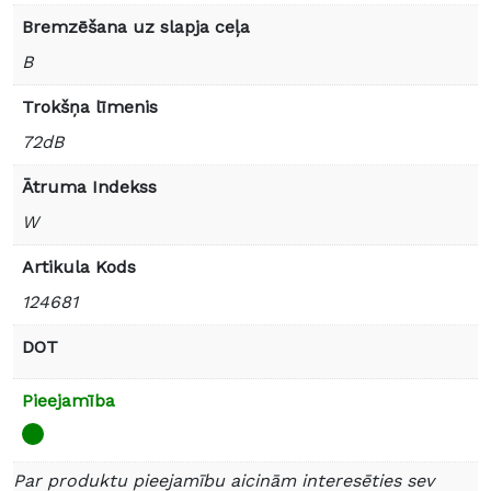
Bremzēšana uz slapja ceļa
B
Trokšņa līmenis
72dB
Ātruma Indekss
W
Artikula Kods
124681
DOT
Pieejamība
Par produktu pieejamību aicinām interesēties sev