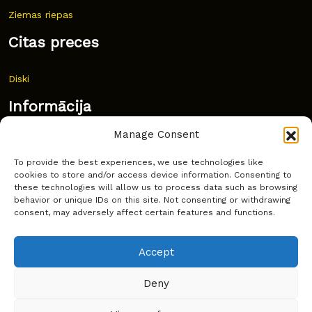
Ziemas riepas
Citas preces
Diski
Informācija
Manage Consent
Jaunumi
To provide the best experiences, we use technologies like
Bieži uzdoti jautājumi
cookies to store and/or access device information. Consenting to
these technologies will allow us to process data such as browsing
Kur pirkt?
behavior or unique IDs on this site. Not consenting or withdrawing
consent, may adversely affect certain features and functions.
Sīkdatņu politika
Accept
Deny