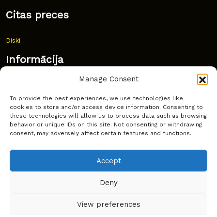
Citas preces
Diski
Informācija
Manage Consent
Jaunumi
To provide the best experiences, we use technologies like
Bieži uzdoti jautājumi
cookies to store and/or access device information. Consenting to
these technologies will allow us to process data such as browsing
Kur pirkt?
behavior or unique IDs on this site. Not consenting or withdrawing
consent, may adversely affect certain features and functions.
Sīkdatņu politika
Accept
Deny
Copyright © Latakko 2024
View preferences