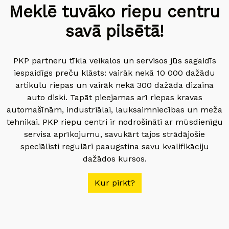
Meklē tuvāko riepu centru
savā pilsētā!
PKP partneru tīkla veikalos un servisos jūs sagaidīs
iespaidīgs preču klāsts: vairāk nekā 10 000 dažādu
artikulu riepas un vairāk nekā 300 dažāda dizaina
auto diski. Tapāt pieejamas arī riepas kravas
automašīnām, industriālai, lauksaimniecības un meža
tehnikai. PKP riepu centri ir nodrošināti ar mūsdienīgu
servisa aprīkojumu, savukārt tajos strādājošie
speciālisti regulāri paaugstina savu kvalifikāciju
dažādos kursos.
Kur pirkt?