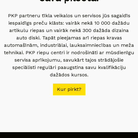
PKP partneru tīkla veikalos un servisos jūs sagaidīs
iespaidīgs preču klāsts: vairāk nekā 10 000 dažādu
artikulu riepas un vairāk nekā 300 dažāda dizaina
auto diski. Tapāt pieejamas arī riepas kravas
automašīnām, industriālai, lauksaimniecības un meža
tehnikai. PKP riepu centri ir nodrošināti ar mūsdienīgu
servisa aprīkojumu, savukārt tajos strādājošie
speciālisti regulāri paaugstina savu kvalifikāciju
dažādos kursos.
Kur pirkt?