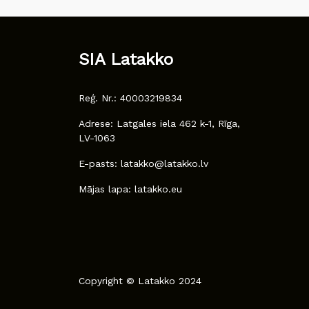
SIA Latakko
Reģ. Nr.: 40003219834
Adrese: Latgales iela 462 k-1, Rīga,
LV-1063
E-pasts: latakko@latakko.lv
Mājas lapa: latakko.eu
Copyright © Latakko 2024