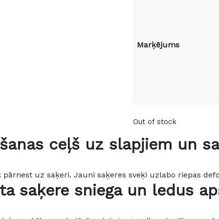
Marķējums
Out of stock
šanas ceļš uz slapjiem un s
pārnest uz saķeri. Jauni saķeres sveķi uzlabo riepas def
ta saķere sniega un ledus ap