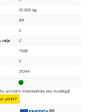
10.300 kg
99
C
 ceļa
C
71dB
V
21344
u aicinām interesēties sev tuvākajā
ur pirkt?