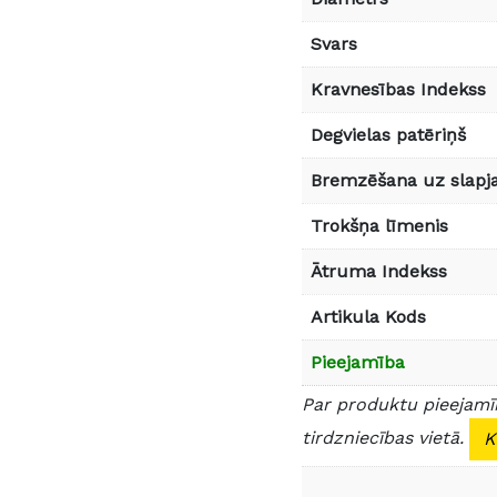
Svars
Kravnesības Indekss
Degvielas patēriņš
Bremzēšana uz slapja
Trokšņa līmenis
Ātruma Indekss
Artikula Kods
Pieejamība
Par produktu pieejamīb
tirdzniecības vietā.
K