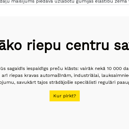
daļu maisījums piedāvā uzlabotu gumijas elastību zemā
āko riepu centru sav
jūs sagaidīs iespaidīgs preču klāsts: vairāk nekā 10 000 
 arī riepas kravas automašīnām, industriālai, lauksaimnie
jumu, savukārt tajos strādājošie speciālisti regulāri paau
Kur pirkt?