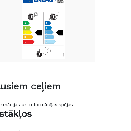
ausiem ceļiem
ormācijas un reformācijas spējas
stākļos