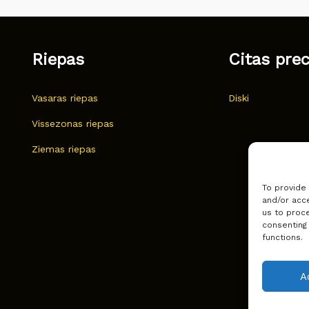
Riepas
Citas pre
Vasaras riepas
Diski
Vissezonas riepas
Ziemas riepas
To provide
and/or acce
us to proce
consenting
functions.
A