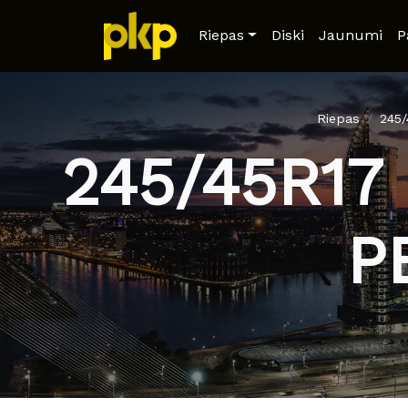
Riepas
Diski
Jaunumi
P
Riepas
245
245/45R17
P