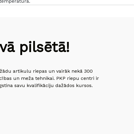
 temperatūrā.
ā pilsētā!
dažādu artikulu riepas un vairāk nekā 300
cības un meža tehnikai. PKP riepu centri ir
gstina savu kvalifikāciju dažādos kursos.