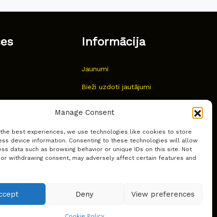
ces
Informācija
Jaunumi
Bieži uzdoti jautājumi
Kur pirkt?
Manage Consent
Sīkdatņu politika
 the best experiences, we use technologies like cookies to store
ss device information. Consenting to these technologies will allow
ss data such as browsing behavior or unique IDs on this site. Not
 or withdrawing consent, may adversely affect certain features and
ccept
Deny
View preferences
Cookie Policy