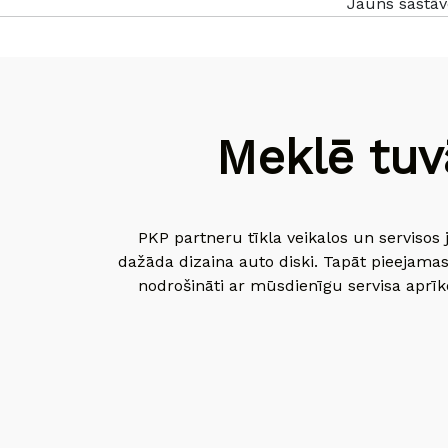
Jauns sastāv
Meklē tuv
PKP partneru tīkla veikalos un servisos 
dažāda dizaina auto diski. Tapāt pieejamas
nodrošināti ar mūsdienīgu servisa aprīko