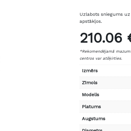
Uzlabots sniegums uz 
apstākļos.
210.06 
*Rekomendējamā mazumtird
centros var atšķirties.
Izmērs
Zīmols
Modelis
Platums
Augstums
Diametrs