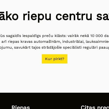
āko riepu centru sav
jūs sagaidīs iespaidīgs preču klāsts: vairāk nekā 10 000 
 arī riepas kravas automašīnām, industriālai, lauksaimnie
jumu, savukārt tajos strādājošie speciālisti regulāri paau
Kur pirkt?
Riepas
Citas pre