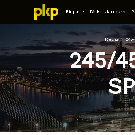
Riepas
Diski
Jaunumi
P
Riepas
245
245/4
SP