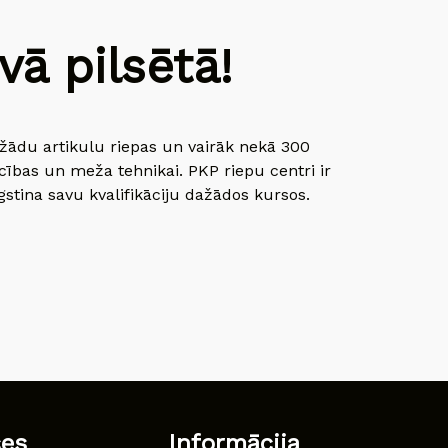
ā pilsētā!
dažādu artikulu riepas un vairāk nekā 300
cības un meža tehnikai. PKP riepu centri ir
gstina savu kvalifikāciju dažādos kursos.
ces
Informācija