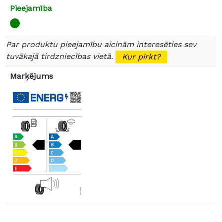
Pieejamība
Par produktu pieejamību aicinām interesēties sev
tuvākajā tirdzniecības vietā.
Kur pirkt?
Marķējums