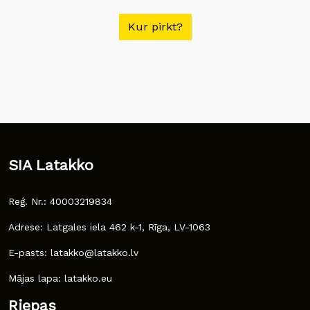
Kur pirkt?
SIA Latakko
Reģ. Nr.: 40003219834
Adrese: Latgales iela 462 k-1, Rīga, LV-1063
E-pasts: latakko@latakko.lv
Mājas lapa: latakko.eu
Riepas