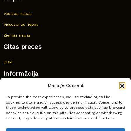
Vasaras riepas
Vissezonas riepas
Ziemas riepas
Citas preces
Diski
Informācija
Manage Consent
Jaunumi
To provide the best experiences, we use technologies like
Bieži uzdoti jautājumi
cookies to store and/or access device information. Consenting to
these technologies will allow us to process data such as browsing
Kur pirkt?
behavior or unique IDs on this site. Not consenting or withdrawing
consent, may adversely affect certain features and functions.
Sīkdatņu politika