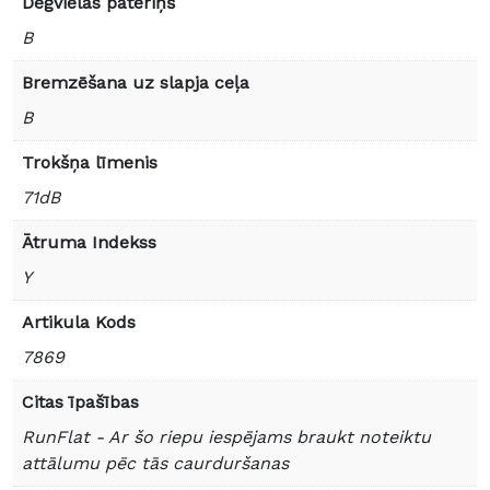
Degvielas patēriņš
B
Bremzēšana uz slapja ceļa
B
Trokšņa līmenis
71dB
Ātruma Indekss
Y
Artikula Kods
7869
Citas īpašības
RunFlat - Ar šo riepu iespējams braukt noteiktu
attālumu pēc tās caurduršanas