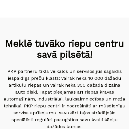
Meklē tuvāko riepu centru
savā pilsētā!
PKP partneru tīkla veikalos un servisos jūs sagaidīs
iespaidīgs preču klāsts: vairāk nekā 10 000 dažādu
artikulu riepas un vairāk nekā 300 dažāda dizaina
auto diski. Tapāt pieejamas arī riepas kravas
automašīnām, industriālai, lauksaimniecības un meža
tehnikai. PKP riepu centri ir nodrošināti ar mūsdienīgu
servisa aprīkojumu, savukārt tajos strādājošie
speciālisti regulāri paaugstina savu kvalifikāciju
dažādos kursos.