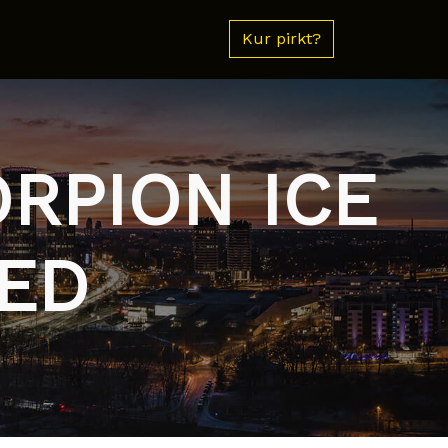
Kur pirkt?
ORPION ICE
ED