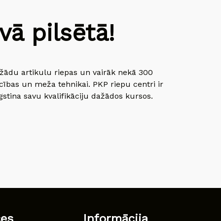
ā pilsētā!
dažādu artikulu riepas un vairāk nekā 300
cības un meža tehnikai. PKP riepu centri ir
gstina savu kvalifikāciju dažādos kursos.
ces
Informācija