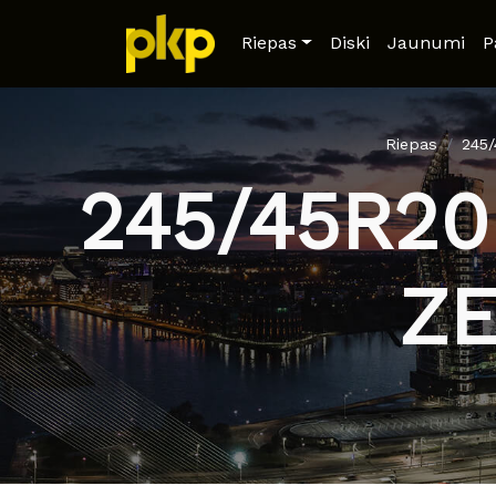
Riepas
Diski
Jaunumi
P
Riepas
245
245/45R20
Z