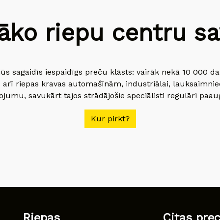
āko riepu centru sav
jūs sagaidīs iespaidīgs preču klāsts: vairāk nekā 10 000 
 arī riepas kravas automašīnām, industriālai, lauksaimnie
jumu, savukārt tajos strādājošie speciālisti regulāri paau
Kur pirkt?
Riepas
Citas pre