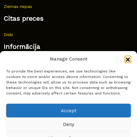
Ziemas riepas
Citas preces
Diski
Informācija
Manage Consent
Jaunumi
To provide the best experiences, we use technologies like
Bieži uzdoti jautājumi
cookies to store and/or access device information. Consenting to
these technologies will allow us to process data such as browsing
Kur pirkt?
behavior or unique IDs on this site. Not consenting or withdrawing
consent, may adversely affect certain features and functions.
Sīkdatņu politika
Accept
Deny