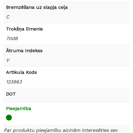
Bremzēšana uz slapja ceļa
C
Trokšņa līmenis
70dB
Ātruma Indekss
V
Artikula Kods
123963
DOT
Pieejamība
Par produktu pieejamību aicinām interesēties sev