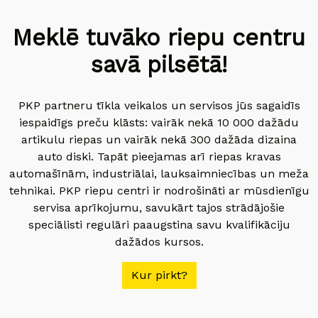
Meklē tuvāko riepu centru
savā pilsētā!
PKP partneru tīkla veikalos un servisos jūs sagaidīs
iespaidīgs preču klāsts: vairāk nekā 10 000 dažādu
artikulu riepas un vairāk nekā 300 dažāda dizaina
auto diski. Tapāt pieejamas arī riepas kravas
automašīnām, industriālai, lauksaimniecības un meža
tehnikai. PKP riepu centri ir nodrošināti ar mūsdienīgu
servisa aprīkojumu, savukārt tajos strādājošie
speciālisti regulāri paaugstina savu kvalifikāciju
dažādos kursos.
Kur pirkt?