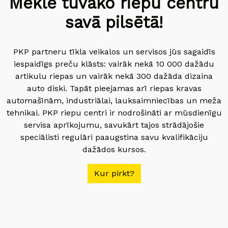
Meklē tuvāko riepu centru
savā pilsētā!
PKP partneru tīkla veikalos un servisos jūs sagaidīs
iespaidīgs preču klāsts: vairāk nekā 10 000 dažādu
artikulu riepas un vairāk nekā 300 dažāda dizaina
auto diski. Tapāt pieejamas arī riepas kravas
automašīnām, industriālai, lauksaimniecības un meža
tehnikai. PKP riepu centri ir nodrošināti ar mūsdienīgu
servisa aprīkojumu, savukārt tajos strādājošie
speciālisti regulāri paaugstina savu kvalifikāciju
dažādos kursos.
Kur pirkt?