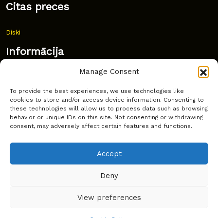
Citas preces
Diski
Informācija
Manage Consent
Jaunumi
To provide the best experiences, we use technologies like
Bieži uzdoti jautājumi
cookies to store and/or access device information. Consenting to
these technologies will allow us to process data such as browsing
Kur pirkt?
behavior or unique IDs on this site. Not consenting or withdrawing
consent, may adversely affect certain features and functions.
Sīkdatņu politika
Accept
Deny
Copyright © Latakko 2024
View preferences