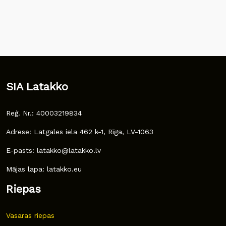
SIA Latakko
Reģ. Nr.: 40003219834
Adrese: Latgales iela 462 k-1, Rīga, LV-1063
E-pasts: latakko@latakko.lv
Mājas lapa: latakko.eu
Riepas
Vasaras riepas