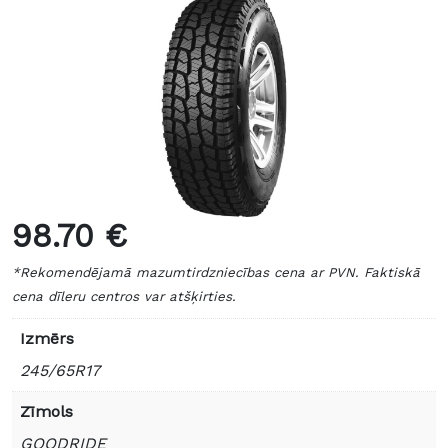
98.70 €
*Rekomendējamā mazumtirdzniecības cena ar PVN. Faktiskā
cena dīleru centros var atšķirties.
Izmērs
245/65R17
Zīmols
GOODRIDE