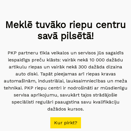
Meklē tuvāko riepu centru
savā pilsētā!
PKP partneru tīkla veikalos un servisos jūs sagaidīs
iespaidīgs preču klāsts: vairāk nekā 10 000 dažādu
artikulu riepas un vairāk nekā 300 dažāda dizaina
auto diski. Tapāt pieejamas arī riepas kravas
automašīnām, industriālai, lauksaimniecības un meža
tehnikai. PKP riepu centri ir nodrošināti ar mūsdienīgu
servisa aprīkojumu, savukārt tajos strādājošie
speciālisti regulāri paaugstina savu kvalifikāciju
dažādos kursos.
Kur pirkt?