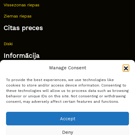
Vissezonas riepas
Ziemas riepas
Citas preces
Diski
Informācija
Manage Consent
Jaunumi
To provide the best experiences, we use technologies like
Bieži uzdoti jautājumi
cookies to store and/or access device information. Consenting to
these technologies will allow us to process data such as browsing
Kur pirkt?
behavior or unique IDs on this site. Not consenting or withdrawing
consent, may adversely affect certain features and functions.
Sīkdatņu politika
Accept
Deny