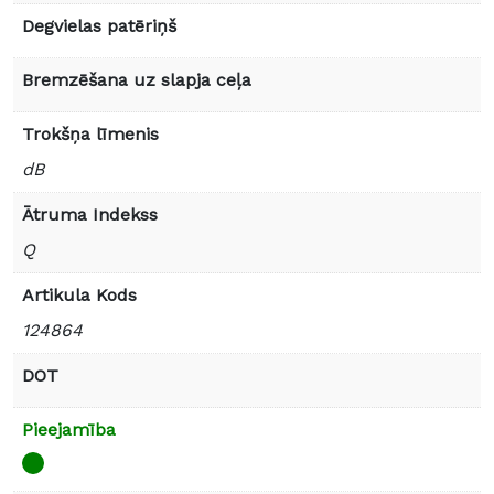
Degvielas patēriņš
Bremzēšana uz slapja ceļa
Trokšņa līmenis
dB
Ātruma Indekss
Q
Artikula Kods
124864
DOT
Pieejamība