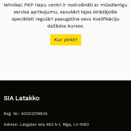
tehnikai. PKP riepu centri ir nodrošināti ar mūsdienīgu
servisa aprīkojumu, savukārt tajos strādājošie
speciālisti regulāri paaugstina savu kvalifikāciju
dažādos kursos.
Kur pirkt?
SIA Latakko
Reģ. Nr.: 40003219834
Adrese: Latgales iela 462 k-1, Rīga, LV-1063