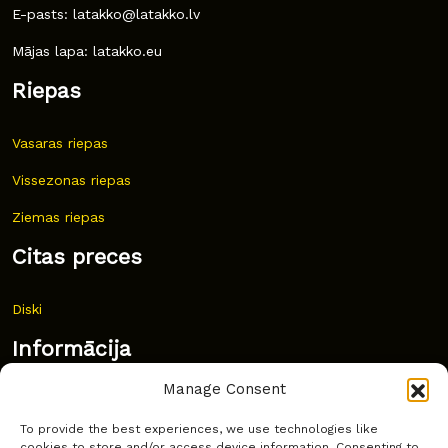
E-pasts: latakko@latakko.lv
Mājas lapa: latakko.eu
Riepas
Vasaras riepas
Vissezonas riepas
Ziemas riepas
Citas preces
Diski
Informācija
Manage Consent
Jaunumi
To provide the best experiences, we use technologies like
Bieži uzdoti jautājumi
cookies to store and/or access device information. Consenting to